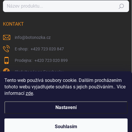
Hledat
KONTAKT
info
@
botonozka.cz
+420 723 020 847
+420 723 020 899
Sledujte nás na Facebooku
Tento web používá soubory cookie. Dalším procházením
tohoto webu vyjadřujete souhlas s jejich používáním.. Více
informací
zde
.
Nastavení
Copyright 2026
Botonozka.cz
. Všechna práva vyhrazena.
Souhlasím