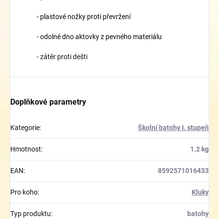
- plastové nožky proti převržení
- odolné dno aktovky z pevného materiálu
- zátěr proti dešti
Doplňkové parametry
Kategorie
:
Školní batohy I. stupeň
Hmotnost
:
1.2 kg
EAN
:
8592571016433
Pro koho
:
Kluky
Typ produktu
:
batohy