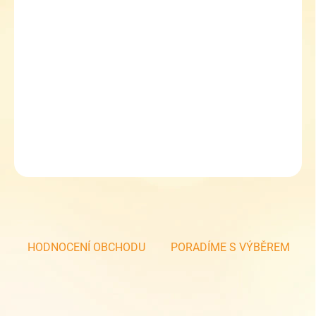
MOŽNOSTI
DORUČENÍ
−
+
Přidat do košíku
Školní chlapecký batoh Topgal ELLY 23014 B
Sleva 5 % při zadání kupónu TOPGAL5
DETAILNÍ INFORMACE
ZEPTAT SE
HODNOCENÍ OBCHODU
PORADÍME S VÝBĚREM