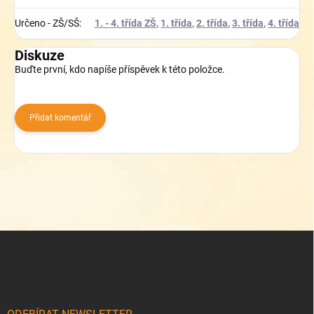
Určeno - ZŠ/SŠ
:
1. - 4. třída ZŠ
,
1. třída
,
2. třída
,
3. třída
,
4. třída
Diskuze
Buďte první, kdo napíše příspěvek k této položce.
Přidat komentář
Z
á
p
a
t