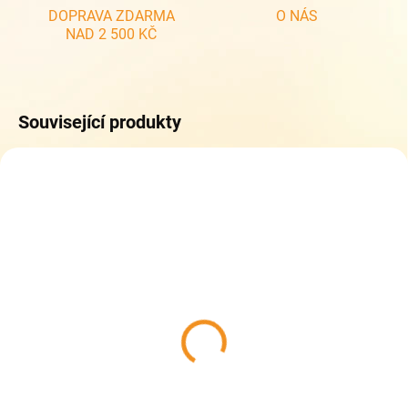
DOPRAVA ZDARMA
O NÁS
NAD 2 500 KČ
Související produkty
ZDARMA
ZDARM
SKLADEM
SKLADEM
(1 KS)
(1 KS)
Topgal školní batoh ELLY
Topgal školní batoh ELLY
25015
24052
1 999 Kč
1 949 Kč