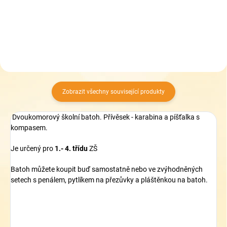
Do košíku
Do košíku
Zobrazit všechny související produkty
Dvoukomorový školní batoh. Přívěsek - karabina a píšťalka s
kompasem.
Je určený pro
1.- 4.
třídu
ZŠ
Batoh můžete koupit buď samostatně nebo ve zvýhodněných
setech s penálem, pytlíkem na přezůvky a pláštěnkou na batoh.