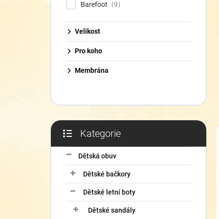
í
Barefoot
9
p
a
Velikost
n
e
Pro koho
l
Membrána
Kategorie
Přeskočit
kategorie
Dětská obuv
Dětské bačkory
Dětské letní boty
Dětské sandály