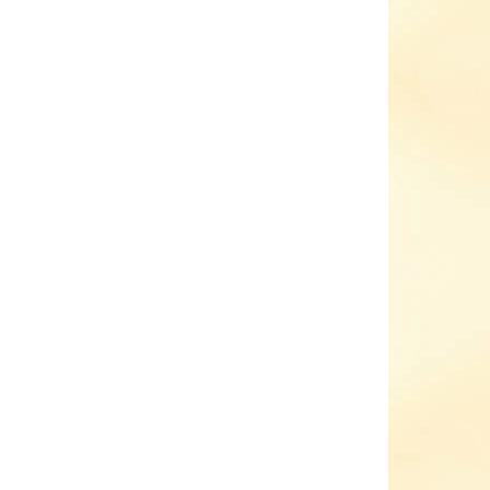
KLADEM
SKLADEM
(2 KS)
(1 KS)
Dětské celoroční boty
1208-
barefoot Stitch & Walk
S088-51797
679,50 Kč
etail
Detail