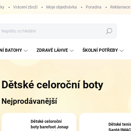
nky
Vrácení zboží
Moje objednávka
Poradna
Reklamace
Hledat
NÍ BATOHY
ZDRAVÉ LÁHVE
ŠKOLNÍ POTŘEBY
Dětské celoroční boty
Nejprodávanější
Dětské celoroční
Dětské teni
boty barefoot Jonap
Santé/IMAC