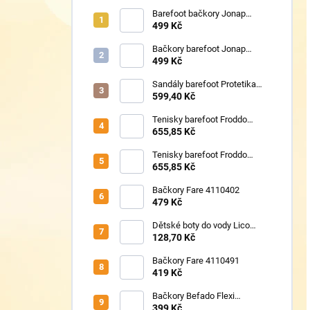
Barefoot bačkory Jonap
Home New fialová kočička
499 Kč
Bačkory barefoot Jonap
Home New Police
499 Kč
Sandály barefoot Protetika
TAFI pink uni
599,40 Kč
Tenisky barefoot Froddo
G1700440-17 Mint
655,85 Kč
Tenisky barefoot Froddo
G1700440-8 Grey+
655,85 Kč
Bačkory Fare 4110402
479 Kč
Dětské boty do vody Lico
430124 růžové
128,70 Kč
Bačkory Fare 4110491
419 Kč
Bačkory Befado Flexi
627P023
399 Kč