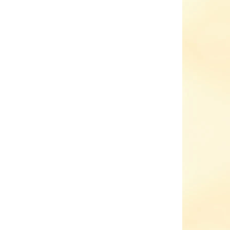
VÝPRODEJ
KLADEM
SKLADEM
(1 KS)
(1 KS)
boty
Dětské tenisky Sprandi
130
SQ červená