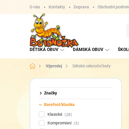
Přejít
O nás
Kontakty
Doprava
Obchodní podmí
na
obsah
DĚTSKÁ OBUV
DÁMSKÁ OBUV
ŠKOL
Domů
Výprodej
Dětské celoroční boty
P
o
s
Značky
t
Barefoot/klasika
r
a
Klasické
28
n
Kompromisní
3
n