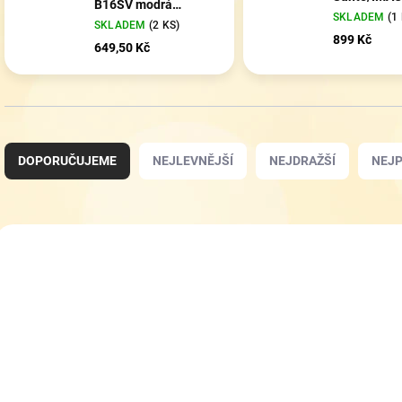
B16SV modrá
SKLADEM
(1
riflovina
SKLADEM
(2 KS)
899 Kč
649,50 Kč
Ř
a
DOPORUČUJEME
NEJLEVNĚJŠÍ
NEJDRAŽŠÍ
NEJP
z
e
n
í
V
p
ý
VÝPRODEJ
VÝPRODEJ
r
p
o
i
d
s
u
p
k
r
t
o
ů
d