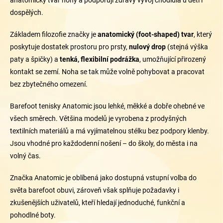
dospělých.
Základem filozofie značky je
anatomický (foot-shaped) tvar
, který
poskytuje dostatek prostoru pro prsty,
nulový drop
(stejná výška
paty a špičky) a
tenká, flexibilní podrážka
, umožňující přirozený
kontakt se zemí. Noha se tak může volně pohybovat a pracovat
bez zbytečného omezení.
Barefoot tenisky Anatomic jsou lehké, měkké a dobře ohebné ve
všech směrech. Většina modelů je vyrobena z prodyšných
textilních materiálů a má vyjímatelnou stélku bez podpory klenby.
Jsou vhodné pro každodenní nošení – do školy, do města i na
volný čas.
Značka Anatomic je oblíbená jako dostupná vstupní volba do
světa barefoot obuvi, zároveň však splňuje požadavky i
zkušenějších uživatelů, kteří hledají jednoduché, funkční a
pohodlné boty.