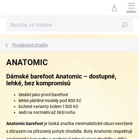
Přejít
na
obsah
Hledat
Prodávané značky
ANATOMIC
Dámské barefoot Anatomic – dostupné,
lehké, bez kompromisů
ideální jako první barefoot
lehké plátěné modely pod 800 Kč
kožené varianty kolem 1500 Kč
sedí na normální až širší nohu
Anatomic barefoot
je česká značka minimalistické obuvi navržené
s důrazem na přirozený pohyb chodidla. Boty Anatomic respektují
anatomický tvar nohy a podporují zdravý vývoj chodidla u dětí i