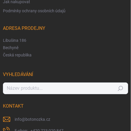
Jak nakupovat
Podmínky ochrany osobních údajů
ADRESA PRODEJNY
Libušina 186
Bechyně
Česká republika
VYHLEDÁVÁNÍ
Hledat
KONTAKT
info
@
botonozka.cz
+420 723 020 847