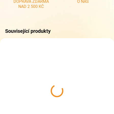
DOPRAVA ZDARMA
O NÁS
NAD 2 500 KČ
Související produkty
ZDARMA
ZDARM
DO 5 DNŮ
DO 5 DNŮ
Topgal školní aktovka
Školní aktovka Topgal
BEBE 25012
AIRA 23034
2 299 Kč
2 399 Kč
Do košíku
Do košíku