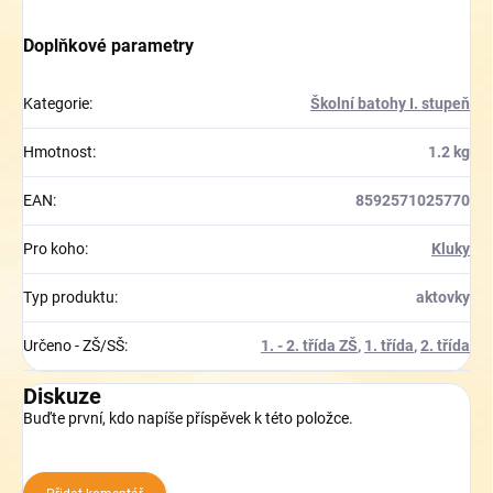
Doplňkové parametry
Kategorie
:
Školní batohy I. stupeň
Hmotnost
:
1.2 kg
EAN
:
8592571025770
Pro koho
:
Kluky
Typ produktu
:
aktovky
Určeno - ZŠ/SŠ
:
1. - 2. třída ZŠ
,
1. třída
,
2. třída
Diskuze
Buďte první, kdo napíše příspěvek k této položce.