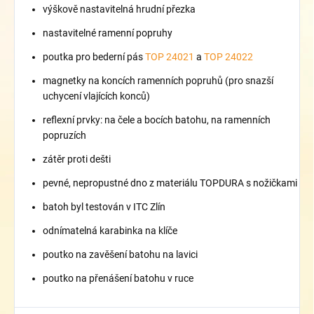
výškově nastavitelná hrudní přezka
nastavitelné ramenní popruhy
poutka pro bederní pás
TOP 24021
a
TOP 24022
magnetky na koncích ramenních popruhů (pro snazší
uchycení vlajících konců)
reflexní prvky: na čele a bocích batohu, na ramenních
popruzích
zátěr proti dešti
pevné, nepropustné dno z materiálu TOPDURA s nožičkami
batoh byl testován v ITC Zlín
odnímatelná karabinka na klíče
poutko na zavěšení batohu na lavici
poutko na přenášení batohu v ruce