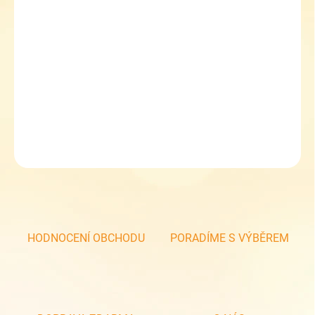
MOŽNOSTI
DORUČENÍ
−
+
Přidat do košíku
Školní chlapecká aktovka Topgal KIRA 25014 Rychle a zběsile
DETAILNÍ INFORMACE
ZEPTAT SE
HODNOCENÍ OBCHODU
PORADÍME S VÝBĚREM