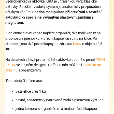
Jednokomorová aktovka KIRA je ultralehkou verzí klasické
aktovky. Speciální zádový systém je anatomicky přizpůsoben
dětským zádům.
Snadná manipulace při otevírání a zavírání
aktovky díky speciálně vyvinutým plastovým zámkům s
magnetem.
V objemné hlavní kapse najdete organizér, dvě malé kapsy na
drobnosti a jmenovku, v přední kapse karabinu na klíče. Po
stranách jsou dvě pevné kapsy na zdravou
lahev
o objemu 0,5
litru.
Na detailech záleží, proto můžete aktovku doplnit o penál
PENN
25014
ve stejném designu. Pořídit u nás můžete i
krabičku na
svačinu
s organizérem.
Podrobnější informace:
váží lehce přes 1 kg
pevná, anatomicky tvarovaná záda s plastovou výztuhou
jedna komora s organizérem a malou přední kapsou