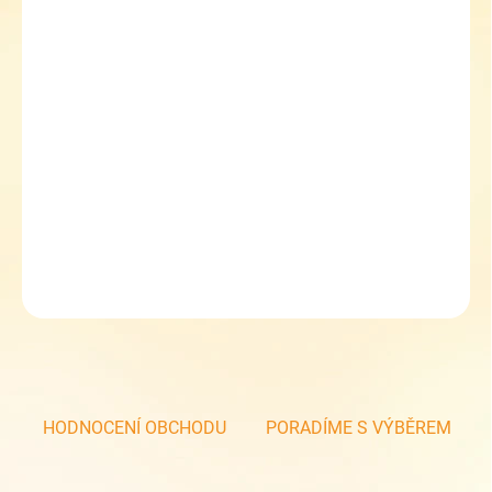
Sleva 5 %
při zadání kupónu
TOPGAL5
Školní chlapecká aktovka AIRA 23034 B
odlehčená aktovka
samostojný design
pro děti od 110 cm
nepromokavé dno
DETAILNÍ INFORMACE
ZEPTAT SE
HODNOCENÍ OBCHODU
PORADÍME S VÝBĚREM