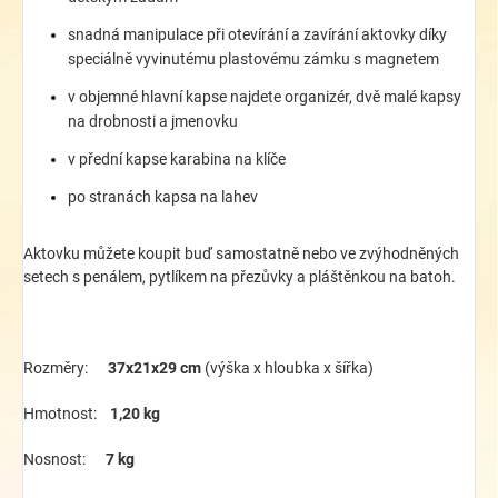
snadná manipulace při otevírání a zavírání aktovky díky
speciálně vyvinutému plastovému zámku s magnetem
v objemné hlavní kapse najdete organizér, dvě malé kapsy
na drobnosti a jmenovku
v přední kapse karabina na klíče
po stranách kapsa na lahev
Aktovku můžete koupit buď samostatně nebo ve zvýhodněných
setech s penálem, pytlíkem na přezůvky a pláštěnkou na batoh.
Rozměry:
37x21x29 cm
(výška x hloubka x šířka)
Hmotnost:
1,20 kg
Nosnost:
7 kg