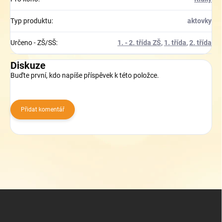
Typ produktu
:
aktovky
Určeno - ZŠ/SŠ
:
1. - 2. třída ZŠ
,
1. třída
,
2. třída
Diskuze
Buďte první, kdo napíše příspěvek k této položce.
Přidat komentář
Z
á
p