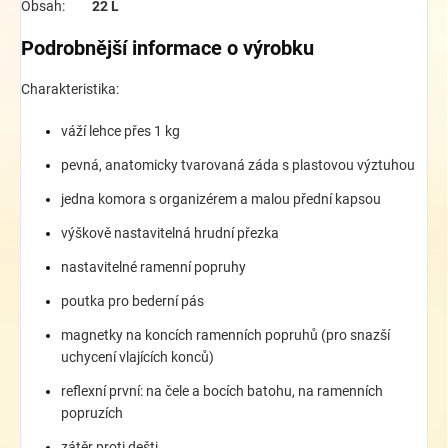
Obsah:
22 L
Podrobnější informace o výrobku
Charakteristika:
váží lehce přes 1 kg
pevná, anatomicky tvarovaná záda s plastovou výztuhou
jedna komora s organizérem a malou přední kapsou
výškově nastavitelná hrudní přezka
nastavitelné ramenní popruhy
poutka pro bederní pás
magnetky na koncích ramenních popruhů (pro snazší
uchycení vlajících konců)
reflexní první: na čele a bocích batohu, na ramenních
popruzích
zátěr proti dešti