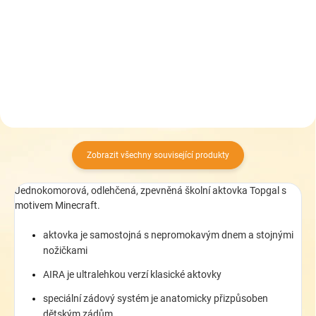
2 099 Kč
2 586 Kč
Do košíku
Do košíku
Zobrazit všechny související produkty
Jednokomorová, odlehčená, zpevněná školní aktovka Topgal s
motivem Minecraft.
aktovka je samostojná s nepromokavým dnem a stojnými
nožičkami
AIRA je ultralehkou verzí klasické aktovky
speciální zádový systém je anatomicky přizpůsoben
dětským zádům