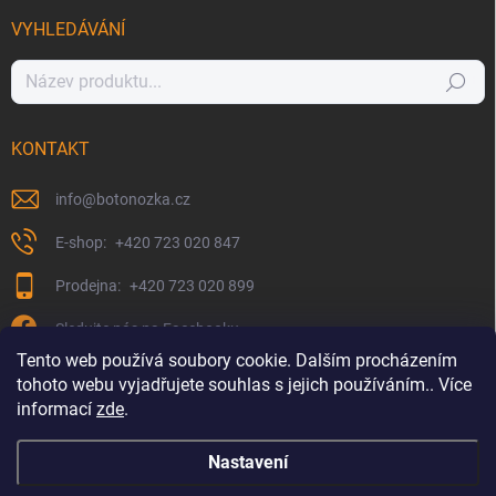
VYHLEDÁVÁNÍ
Hledat
KONTAKT
info
@
botonozka.cz
+420 723 020 847
+420 723 020 899
Sledujte nás na Facebooku
Tento web používá soubory cookie. Dalším procházením
tohoto webu vyjadřujete souhlas s jejich používáním.. Více
informací
zde
.
Nastavení