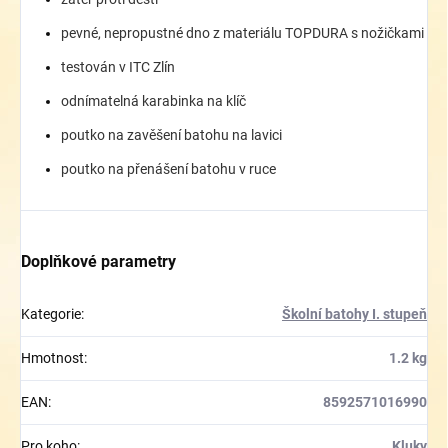
pevné, nepropustné dno z materiálu TOPDURA s nožičkami
testován v ITC Zlín
odnímatelná karabinka na klíč
poutko na zavěšení batohu na lavici
poutko na přenášení batohu v ruce
Doplňkové parametry
Kategorie
:
Školní batohy I. stupeň
Hmotnost
:
1.2 kg
EAN
:
8592571016990
Pro koho
:
Kluky