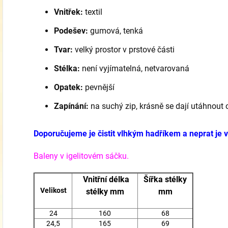
Vnitřek:
textil
Podešev:
gumová,
tenká
Tvar:
velký prostor v prstové části
Stélka:
není vyjímatelná, netvarovaná
Opatek:
pevnější
Zapínání:
na suchý zip, krásně se dají utáhnout 
Doporučujeme je čistit vlhkým hadříkem a neprat je v
Baleny v igelitovém sáčku.
Vnitřní délka
Šířka stélky
Velikost
stélky mm
mm
24
160
68
24,5
165
69