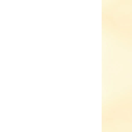
28
29
29,5
30
31
IKOST
32
EME DORUČIT DO:
ZVOLTE VARIANTU
NOSTI DORUČENÍ
−
+
Přidat do košíku
foot bačkorky Jonap Home New Růžová dívka
barefoot bačkorky vhodné na většinu nožiček
pevnější opatek
měkká ohebná podešev
zapínání na suchý zip
orky mají světle šedý pásek
ILNÍ INFORMACE