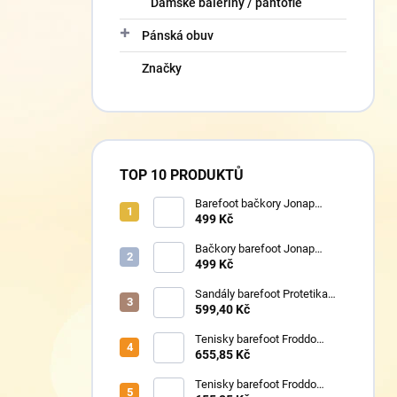
Dámské baleríny / pantofle
Pánská obuv
Značky
TOP 10 PRODUKTŮ
Barefoot bačkory Jonap
Home New fialová kočička
499 Kč
Bačkory barefoot Jonap
Home New Police
499 Kč
Sandály barefoot Protetika
TAFI pink uni
599,40 Kč
Tenisky barefoot Froddo
G1700440-17 Mint
655,85 Kč
Tenisky barefoot Froddo