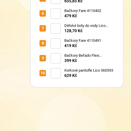
G1700440-8 Grey+
655,85 Kč
Bačkory Fare 4110402
479 Kč
Dětské boty do vody Lico
430124 růžové
128,70 Kč
Bačkory Fare 4110491
419 Kč
Bačkory Befado Flexi
627P023
399 Kč
Korkové pantofle Lico 560593
629 Kč