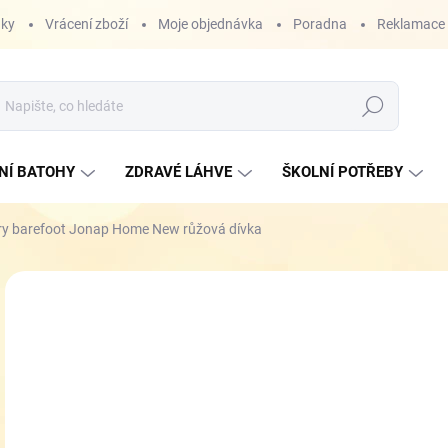
nky
Vrácení zboží
Moje objednávka
Poradna
Reklamace
Hledat
NÍ BATOHY
ZDRAVÉ LÁHVE
ŠKOLNÍ POTŘEBY
y barefoot Jonap Home New růžová dívka
ZNAČKA:
JONAP
o
Měr
ZVO
cena