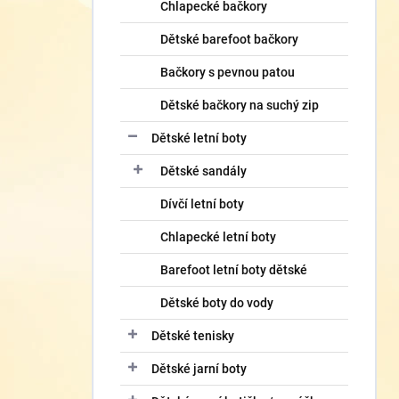
í
Chlapecké bačkory
p
Dětské barefoot bačkory
a
n
Bačkory s pevnou patou
e
l
Dětské bačkory na suchý zip
Dětské letní boty
Dětské sandály
Dívčí letní boty
Chlapecké letní boty
Barefoot letní boty dětské
Dětské boty do vody
Dětské tenisky
Dětské jarní boty