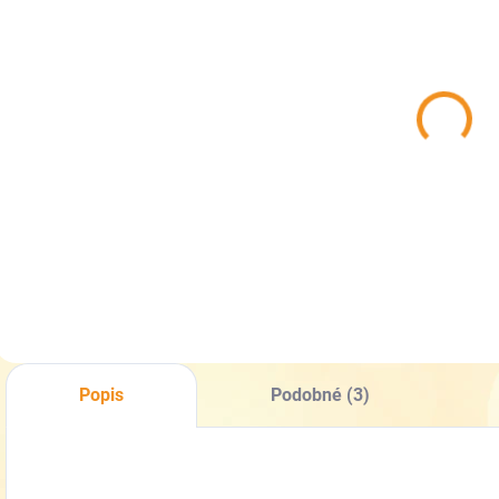
SKLADEM
SKLADEM
(>5 KS)
(>5 KS)
Barefoot
Barefoot
B
bačkory Jonap
bačkory Jonap
Home New
Home New
zelený dino
modrý
h
499 Kč
499 Kč
od
od
o
jednorožec
Detail
Detail
Popis
Podobné (3)