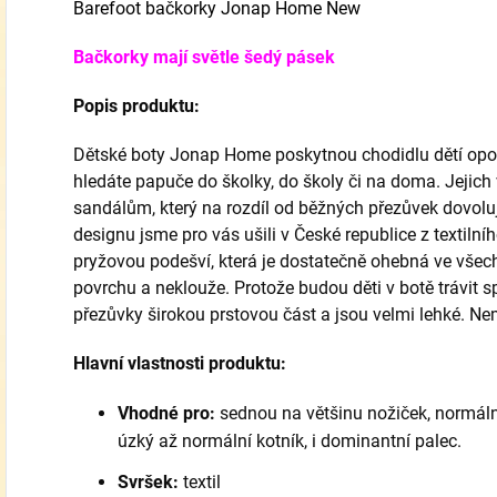
Barefoot bačkorky Jonap Home New
Bačkorky mají světle šedý pásek
Popis produktu:
Dětské boty Jonap Home poskytnou chodidlu dětí opor
hledáte papuče do školky, do školy či na doma. Jejich
sandálům, který na rozdíl od běžných přezůvek dovoluj
designu jsme pro vás ušili v České republice z textiln
pryžovou podešví, která je dostatečně ohebná ve všec
povrchu a neklouže. Protože budou děti v botě trávit s
přezůvky širokou prstovou část a jsou velmi lehké. Ne
Hlavní vlastnosti produktu:
Vhodné pro:
sednou na většinu nožiček,
normální
úzký až normální kotník, i dominantní palec.
Svršek:
textil