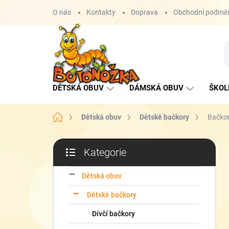
Přejít
O nás
Kontakty
Doprava
Obchodní podmí
na
obsah
DĚTSKÁ OBUV
DÁMSKÁ OBUV
ŠKOL
Domů
Dětská obuv
Dětské bačkory
Bačkor
P
Kategorie
o
Přeskočit
s
kategorie
t
Dětská obuv
r
Dětské bačkory
a
n
Dívčí bačkory
n