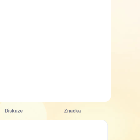
SKLADEM
(>5 KS)
arefoot
bačkory Jonap
Home New
okej
499 Kč
d
Detail
Diskuze
Značka