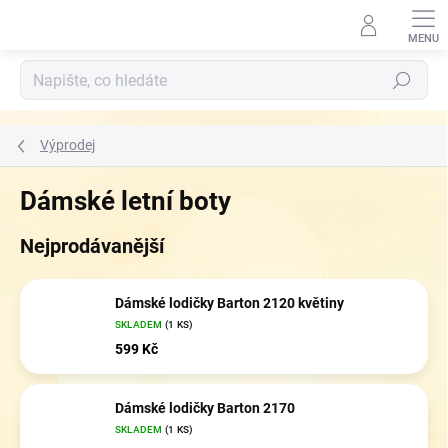
Přejít
na
obsah
Hledat
Výprodej
Dámské letní boty
Nejprodávanější
Dámské lodičky Barton 2120 květiny
SKLADEM
(1 KS)
599 Kč
Dámské lodičky Barton 2170
SKLADEM
(1 KS)