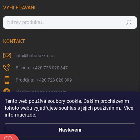
VYHLEDÁVÁNÍ
Hledat
KONTAKT
info
@
botonozka.cz
+420 723 020 847
+420 723 020 899
Sledujte nás na Facebooku
Tento web používá soubory cookie. Dalším procházením
tohoto webu vyjadřujete souhlas s jejich používáním.. Více
informací
zde
.
Nastavení