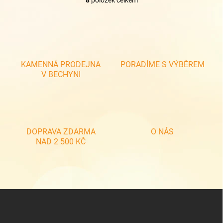
O
v
l
á
d
a
c
KAMENNÁ PRODEJNA
PORADÍME S VÝBĚREM
í
V BECHYNI
p
r
v
k
y
v
DOPRAVA ZDARMA
O NÁS
ý
NAD 2 500 KČ
p
i
s
u
Z
á
p