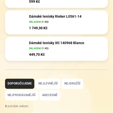
599 Kč
Dámské tenisky Rieker L0561-14
SKLADEM
(1 KS)
1 749,30 Kč
Dámské tenisky Xti 140968 Blanco
SKLADEM
(1 KS)
449,70 Kč
Ř
a
DOPORUČUJEME
NEJLEVNĚJŠÍ
NEJDRAŽŠÍ
z
e
NEJPRODÁVANĚJŠÍ
ABECEDNĚ
n
í
8
položek celkem
p