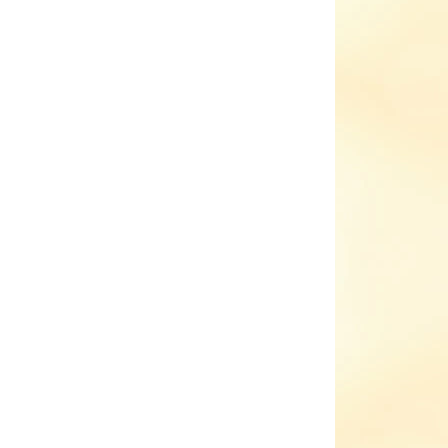
ADEM
SKLADEM
(3 KS)
(1 KS)
Kojenecké zimní
capáčky Pidilidi
PD0556-11
289 Kč
il
Detail