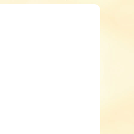
ADEM
SKLADEM
(2 KS)
(3 KS)
Kojenecké zimní
capáčky Pidilidi
PD0555-09
289 Kč
il
Detail