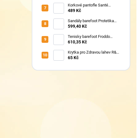
Korkové pantofle Santé
VN/326 černá
489 Kč
Sandály barefoot Protetika
TAFI pink uni
599,40 Kč
Tenisky barefoot Froddo
G1700440-5 Blue Electric
610,35 Kč
Krytka pro Zdravou lahev R&B
Floppy
65 Kč