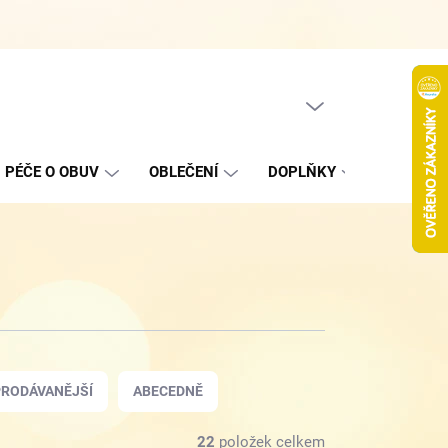
Hodnocení obchodu
Jak nakupovat
Podmínky ochrany oso
PRÁZDNÝ KOŠÍK
NÁKUPNÍ
KOŠÍK
PÉČE O OBUV
OBLEČENÍ
DOPLŇKY
VÝPROD
RODÁVANĚJŠÍ
ABECEDNĚ
22
položek celkem