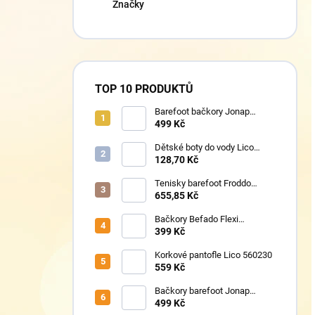
Značky
TOP 10 PRODUKTŮ
Barefoot bačkory Jonap
Home New fialová kočička
499 Kč
Dětské boty do vody Lico
430124 růžové
128,70 Kč
Tenisky barefoot Froddo
G1700440-17 Mint
655,85 Kč
Bačkory Befado Flexi
627P023
399 Kč
Korkové pantofle Lico 560230
559 Kč
Bačkory barefoot Jonap
Home New Police
499 Kč