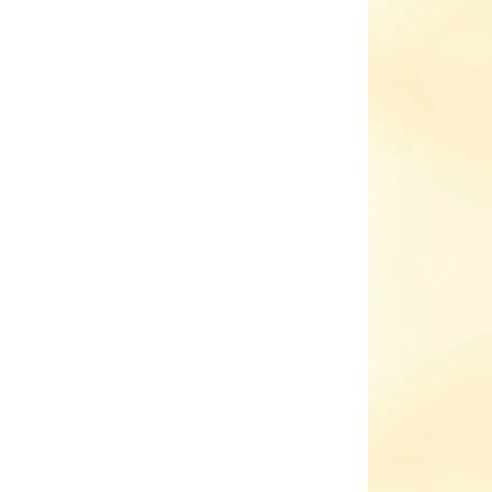
299 Kč
il
Detail
ADEM
SKLADEM
(4 KS)
(2 KS)
Dětský sportovní