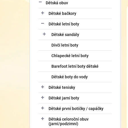
í
Dětská obuv
p
Dětské bačkory
a
n
Dětské letní boty
e
l
Dětské sandály
Dívčí letní boty
Chlapecké letní boty
Barefoot letní boty dětské
Dětské boty do vody
Dětské tenisky
Dětské jarní boty
Dětské první botičky / capáčky
Dětská celoroční obuv
(jarní/podzimní)