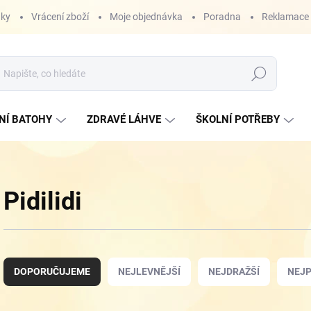
nky
Vrácení zboží
Moje objednávka
Poradna
Reklamace
Hledat
NÍ BATOHY
ZDRAVÉ LÁHVE
ŠKOLNÍ POTŘEBY
Pidilidi
Ř
a
DOPORUČUJEME
NEJLEVNĚJŠÍ
NEJDRAŽŠÍ
NEJP
z
e