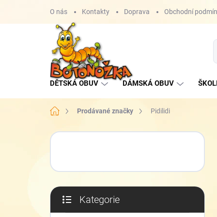
Přejít
O nás
Kontakty
Doprava
Obchodní podmí
na
obsah
DĚTSKÁ OBUV
DÁMSKÁ OBUV
ŠKOL
Domů
Prodávané značky
Pidilidi
P
o
s
t
r
a
Kategorie
n
Přeskočit
n
kategorie