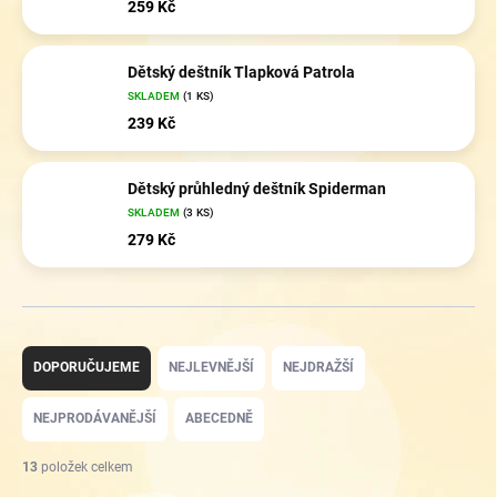
259 Kč
Dětský deštník Tlapková Patrola
SKLADEM
(1 KS)
239 Kč
Dětský průhledný deštník Spiderman
SKLADEM
(3 KS)
279 Kč
Ř
a
DOPORUČUJEME
NEJLEVNĚJŠÍ
NEJDRAŽŠÍ
z
e
NEJPRODÁVANĚJŠÍ
ABECEDNĚ
n
í
13
položek celkem
p