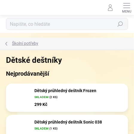
Přejít
na
obsah
Hledat
Školní potřeby
Dětské deštníky
Nejprodávanější
Dětský průhledný deštník Frozen
SKLADEM
(2 KS)
299 Kč
Dětský průhledný deštník Sonic 038
SKLADEM
(1 KS)