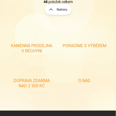
v
t
48
položek celkem
l
r
Nahoru
á
á
d
n
a
k
c
o
í
p
v
r
á
v
KAMENNÁ PRODEJNA
PORADÍME S VÝBĚREM
n
k
V BECHYNI
í
y
v
ý
p
i
s
DOPRAVA ZDARMA
O NÁS
u
NAD 2 500 KČ
Z