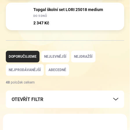
Topgal školní set LORI 25018 medium
DO 5 DNŮ
2 347 Kč
Ř
a
DOPORUČUJEME
NEJLEVNĚJŠÍ
NEJDRAŽŠÍ
z
e
NEJPRODÁVANĚJŠÍ
ABECEDNĚ
n
í
48
položek celkem
p
r
OTEVŘÍT FILTR
o
d
u
V
k
ý
t
p
ZDARMA
ZDARMA