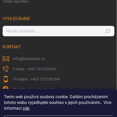
Česká republika
VYHLEDÁVÁNÍ
Hledat
KONTAKT
info
@
botonozka.cz
+420 723 020 847
+420 723 020 899
Sledujte nás na Facebooku
Tento web používá soubory cookie. Dalším procházením
tohoto webu vyjadřujete souhlas s jejich používáním.. Více
informací
zde
.