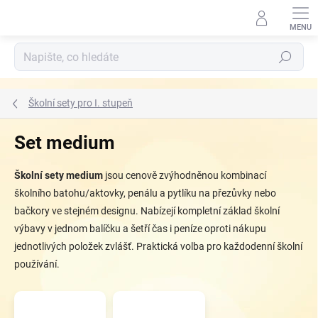
Přejít
na
obsah
Hledat
Školní sety pro I. stupeň
Set medium
Školní sety medium
jsou cenově zvýhodněnou kombinací
školního batohu/aktovky, penálu a pytlíku na přezůvky nebo
bačkory ve stejném designu. Nabízejí kompletní základ školní
výbavy v jednom balíčku a šetří čas i peníze oproti nákupu
jednotlivých položek zvlášť. Praktická volba pro každodenní školní
používání.