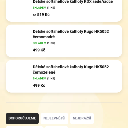
Dětské softshellové kalhoty RDX šedé/srdce
SKLADEM
(1 KS)
519 Kč
od
Dětské softshellové kalhoty Kugo HK5052
černomodré
SKLADEM
(1 KS)
499 Kč
Dětské softshellové kalhoty Kugo HK5052
černozelené
SKLADEM
(1 KS)
499 Kč
Ř
a
DOPORUČUJEME
NEJLEVNĚJŠÍ
NEJDRAŽŠÍ
z