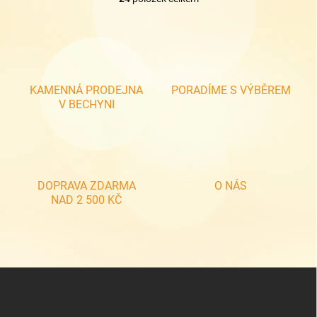
O
v
l
á
d
a
c
KAMENNÁ PRODEJNA
PORADÍME S VÝBĚREM
í
V BECHYNI
p
r
v
k
y
v
DOPRAVA ZDARMA
O NÁS
ý
NAD 2 500 KČ
p
i
s
u
Z
á
p