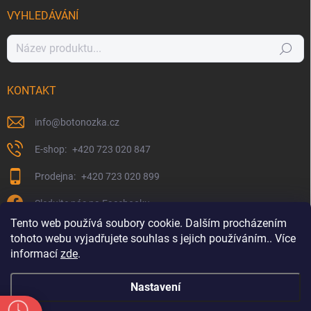
VYHLEDÁVÁNÍ
Hledat
KONTAKT
info
@
botonozka.cz
+420 723 020 847
+420 723 020 899
Sledujte nás na Facebooku
Tento web používá soubory cookie. Dalším procházením
tohoto webu vyjadřujete souhlas s jejich používáním.. Více
informací
zde
.
Nastavení