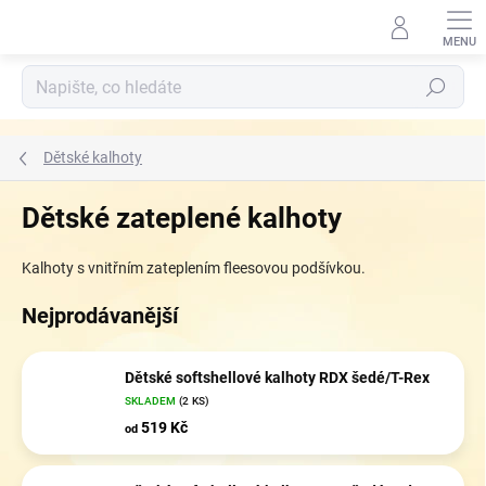
Přejít
na
obsah
Hledat
Dětské kalhoty
Dětské zateplené kalhoty
Kalhoty s vnitřním zateplením fleesovou podšívkou.
Nejprodávanější
Dětské softshellové kalhoty RDX šedé/T-Rex
SKLADEM
(2 KS)
519 Kč
od