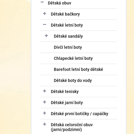
í
Dětská obuv
p
Dětské bačkory
a
n
Dětské letní boty
e
l
Dětské sandály
Dívčí letní boty
Chlapecké letní boty
Barefoot letní boty dětské
Dětské boty do vody
Dětské tenisky
Dětské jarní boty
Dětské první botičky / capáčky
Dětská celoroční obuv
(jarní/podzimní)