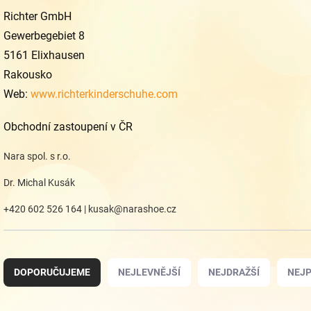
Richter GmbH
Gewerbegebiet 8
5161 Elixhausen
Rakousko
Web:
www.richterkinderschuhe.com
Obchodní zastoupení v ČR
Nara spol. s r.o.
Dr. Michal Kusák
+420 602 526 164 | kusak@narashoe.cz
Ř
a
DOPORUČUJEME
NEJLEVNĚJŠÍ
NEJDRAŽŠÍ
NEJP
z
e