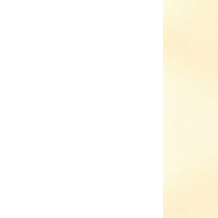
hter
Celoroční boty Richter
0427 3211 3901
1 359 Kč
il
Detail