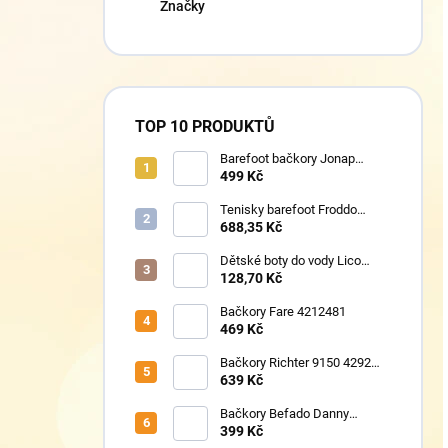
Značky
TOP 10 PRODUKTŮ
Barefoot bačkory Jonap
Home New fialová kočička
499 Kč
Tenisky barefoot Froddo
G1700440-17 Mint
688,35 Kč
Dětské boty do vody Lico
430124 růžové
128,70 Kč
Bačkory Fare 4212481
469 Kč
Bačkory Richter 9150 4292
1411
639 Kč
Bačkory Befado Danny
974Y598N
399 Kč