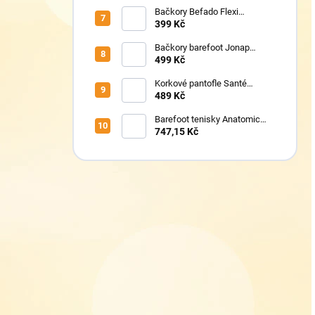
Bačkory Befado Flexi
627P023
399 Kč
Bačkory barefoot Jonap
Home New Police
499 Kč
Korkové pantofle Santé
VN/326 černá
489 Kč
Barefoot tenisky Anatomic
1N07 modré
747,15 Kč