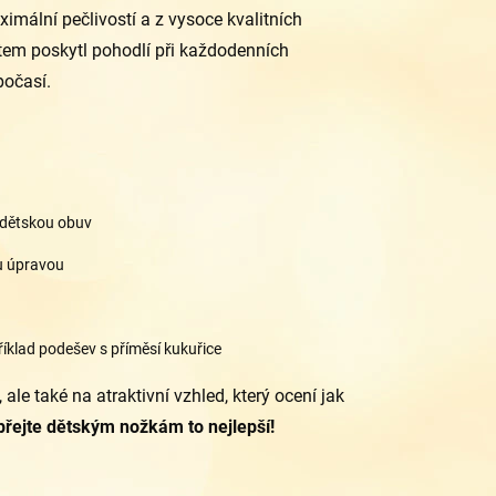
ximální pečlivostí a z vysoce kvalitních
ětem poskytl pohodlí při každodenních
počasí.
 dětskou obuv
ou úpravou
íklad podešev s příměsí kukuřice
le také na atraktivní vzhled, který ocení jak
dopřejte dětským nožkám to nejlepší!