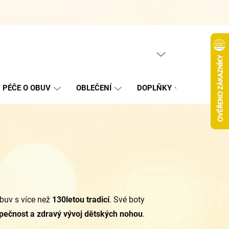
Hodnocení obchodu
Jak nakupovat
Podmínky ochrany oso
PRÁZDNÝ KOŠÍK
NÁKUPNÍ
KOŠÍK
PÉČE O OBUV
OBLEČENÍ
DOPLŇKY
VÝPROD
buv s více než
130letou tradicí
. Své boty
pečnost a zdravý vývoj dětských nohou
.