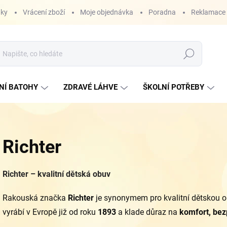
nky
Vrácení zboží
Moje objednávka
Poradna
Reklamace
Hledat
NÍ BATOHY
ZDRAVÉ LÁHVE
ŠKOLNÍ POTŘEBY
Richter
Richter – kvalitní dětská obuv
Rakouská značka
Richter
je synonymem pro kvalitní dětskou o
vyrábí v Evropě již od roku
1893
a klade důraz na
komfort, bez