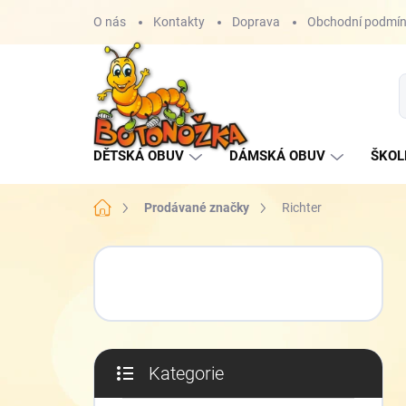
Přejít
O nás
Kontakty
Doprava
Obchodní podmí
na
obsah
DĚTSKÁ OBUV
DÁMSKÁ OBUV
ŠKOL
Domů
Prodávané značky
Richter
P
o
s
t
r
a
Kategorie
n
Přeskočit
n
kategorie