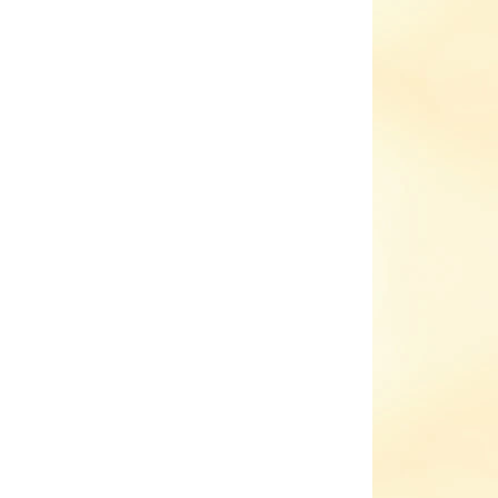
NOVINKA
ADEM
SKLADEM
(2 KS)
(2 KS)
400
Celoroční boty Richter
s membránou 6496
2291 8502
1 539 Kč
od
il