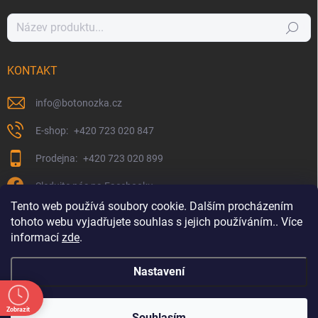
Hledat
KONTAKT
info
@
botonozka.cz
+420 723 020 847
+420 723 020 899
Sledujte nás na Facebooku
Tento web používá soubory cookie. Dalším procházením
tohoto webu vyjadřujete souhlas s jejich používáním.. Více
informací
zde
.
Nastavení
Zobrazit
Copyright 2026
Botonozka.cz
. Všechna práva vyhrazena.
Souhlasím