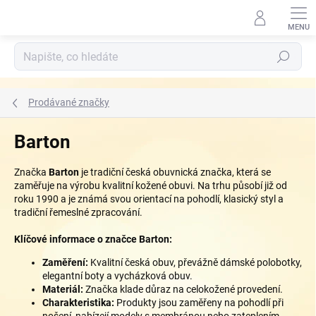
Přejít
na
obsah
Hledat
Prodávané značky
Barton
Značka
Barton
je tradiční česká obuvnická značka, která se
zaměřuje na výrobu kvalitní kožené obuvi. Na trhu působí již od
roku 1990 a je známá svou orientací na pohodlí, klasický styl a
tradiční řemeslné zpracování.
Klíčové informace o značce Barton:
Zaměření:
Kvalitní česká obuv, převážně dámské polobotky,
elegantní boty a vycházková obuv.
Materiál:
Značka klade důraz na celokožené provedení.
Charakteristika:
Produkty jsou zaměřeny na pohodlí při