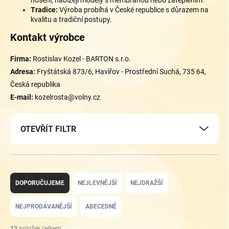
nošení, nabízejí modely s membránou nebo zateplením.
Tradice:
Výroba probíhá v České republice s důrazem na
kvalitu a tradiční postupy.
Kontakt výrobce
Firma:
Rostislav Kozel - BARTON s.r.o.
Adresa:
Fryštátská 873/6, Havířov - Prostřední Suchá, 735 64,
Česká republika
E-mail:
kozelrosta@volny.cz
OTEVŘÍT FILTR
Ř
a
DOPORUČUJEME
NEJLEVNĚJŠÍ
NEJDRAŽŠÍ
z
e
NEJPRODÁVANĚJŠÍ
ABECEDNĚ
n
í
13
položek celkem