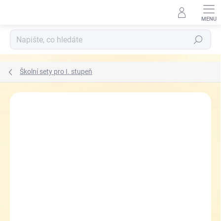
Přejít
na
obsah
Hledat
Školní sety pro I. stupeň
ZNAČKA:
TOPGAL
ZDARMA