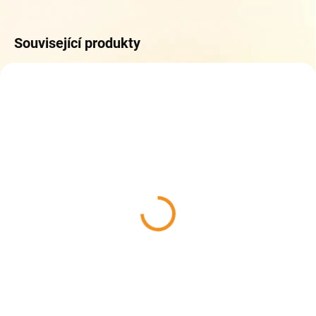
Související produkty
ZDARMA
ZDARM
SKLADEM
DO 5 DNŮ
(1 KS)
Topgal školní set LORI
Topgal školní set COCO
25018 large
25016 small
2 486 Kč
2 228 Kč
Do košíku
Do košíku