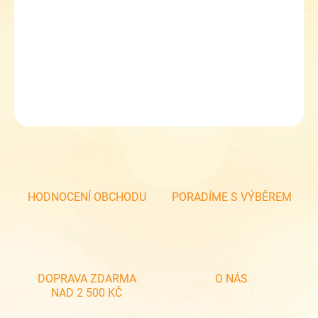
Školní set chlapecký Topgal ENDY 22016 B Medium
Sleva 5 % při zadání kupónu TOPGAL5
DETAILNÍ INFORMACE
ZEPTAT SE
HODNOCENÍ OBCHODU
PORADÍME S VÝBĚREM
DOPRAVA ZDARMA
O NÁS
NAD 2 500 KČ