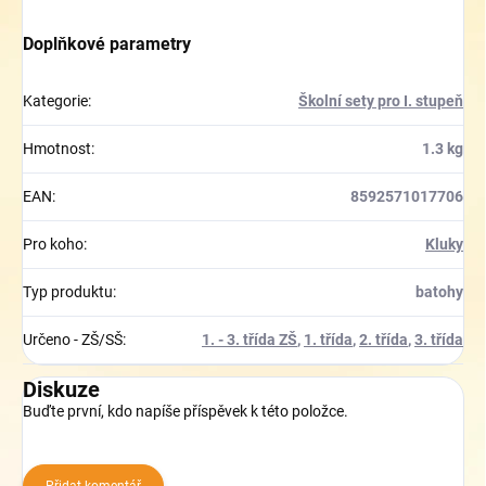
Doplňkové parametry
Kategorie
:
Školní sety pro I. stupeň
Hmotnost
:
1.3 kg
EAN
:
8592571017706
Pro koho
:
Kluky
Typ produktu
:
batohy
Určeno - ZŠ/SŠ
:
1. - 3. třída ZŠ
,
1. třída
,
2. třída
,
3. třída
Diskuze
Buďte první, kdo napíše příspěvek k této položce.
Přidat komentář