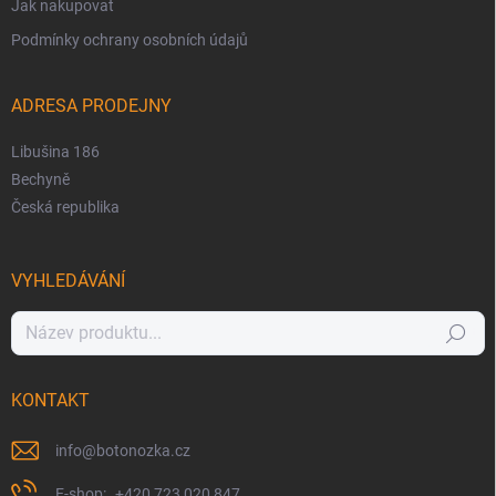
Jak nakupovat
Podmínky ochrany osobních údajů
ADRESA PRODEJNY
Libušina 186
Bechyně
Česká republika
VYHLEDÁVÁNÍ
Hledat
KONTAKT
info
@
botonozka.cz
+420 723 020 847