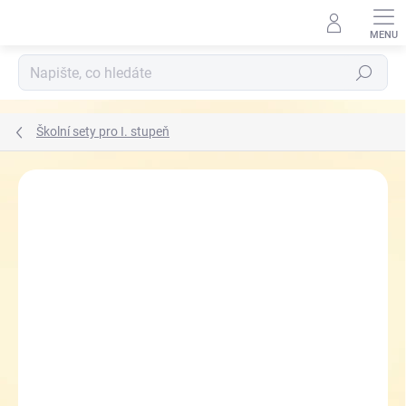
Přejít
na
obsah
Hledat
Školní sety pro I. stupeň
ZNAČKA:
TOPGAL
ZDARMA