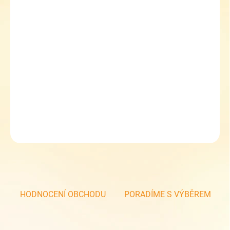
11.8.2026
MOŽNOSTI
DORUČENÍ
−
+
Přidat do košíku
Školní set dívčí Topgal ENDY 23005 G Medium
Sleva 5 % při zadání kupónu TOPGAL5
DETAILNÍ INFORMACE
ZEPTAT SE
HODNOCENÍ OBCHODU
PORADÍME S VÝBĚREM