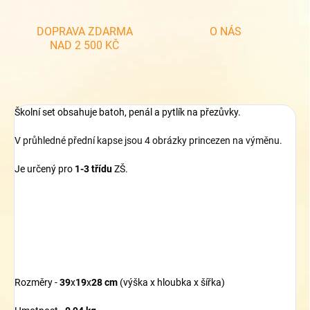
DOPRAVA ZDARMA
O NÁS
NAD 2 500 KČ
Školní set obsahuje batoh, penál a pytlík na přezůvky.
V průhledné přední kapse jsou 4 obrázky princezen na výměnu.
Je určený pro
1-3 třídu
ZŠ.
Rozměry -
39
x
19
x
28 cm
(výška x hloubka x šířka)