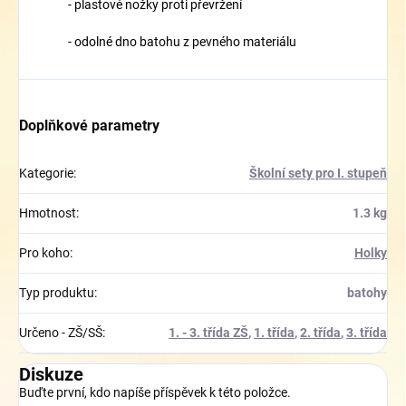
- plastové nožky proti převržení
- odolné dno batohu z pevného materiálu
Doplňkové parametry
Kategorie
:
Školní sety pro I. stupeň
Hmotnost
:
1.3 kg
Pro koho
:
Holky
Typ produktu
:
batohy
Určeno - ZŠ/SŠ
:
1. - 3. třída ZŠ
,
1. třída
,
2. třída
,
3. třída
Diskuze
Buďte první, kdo napíše příspěvek k této položce.