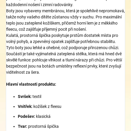
každodenní nošení i zimní radovánky.
Boty jsou vybaveny membránou, která je spolehlivě nepromokavá,
takže nohy vašeho dítěte zůstanou vždy v suchu. Pro maximální
teplo jsou zateplené kožíškem, přičemž horní lem je z měkkého
fleecu, což zajišťuje příjemný pocit při nošení.
Kulatá, prostorná špička poskytuje prstům dostatek místa pro
volný pohyb, a zpevněný opatek zajišťuje potřebnou stabilitu.
Tyto boty jsou lehké a ohebné, což podporuje přirozenou chůzi.
Součástí je také vyjímatelná zateplená stélka, která má hned dvě
skvělé funkce: pohlcuje vlhkost a tlumí nárazy při chůzi. Pro větší
bezpečnost jsou na botách umístěny reflexní prvky, které zvyšují
viditelnost za šera.
Hlavní vlastnosti produktu:
Svršek:
textil
Vnitřek:
kožíšek z fleesu
Podešev:
klasická
Tvar:
prostorná špička