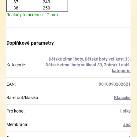
37
243
38
250
Reálně přeměřeno + - 2 mm
Doplňkové parametry
Dětské zimní boty
,
Dětské boty velikost 33
,
Kategorie
:
Dětské zimní boty velikost 33
,
Zobrazit další
kategorie
EAN
:
9010890202621
Barefoot/klasika
:
Klasické
Pro koho
:
Holky
Membrána
:
ano