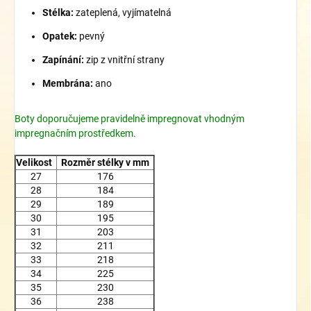
Stélka:
zateplená, vyjímatelná
Opatek:
pevný
Zapínání:
zip z vnitřní strany
Membrána:
ano
Boty doporučujeme pravidelně impregnovat vhodným
impregnačním prostředkem.
Velikost
Rozměr stélky v mm
27
176
28
184
29
189
30
195
31
203
32
211
33
218
34
225
35
230
36
238