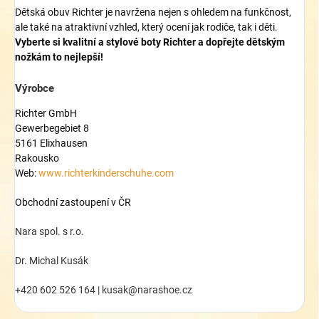
Dětská obuv Richter je navržena nejen s ohledem na funkčnost,
ale také na atraktivní vzhled, který ocení jak rodiče, tak i děti.
Vyberte si kvalitní a stylové boty Richter a dopřejte dětským
nožkám to nejlepší!
Výrobce
Richter GmbH
Gewerbegebiet 8
5161 Elixhausen
Rakousko
Web:
www.richterkinderschuhe.com
Obchodní zastoupení v ČR
Nara spol. s r.o.
Dr. Michal Kusák
+420 602 526 164 | kusak@narashoe.cz