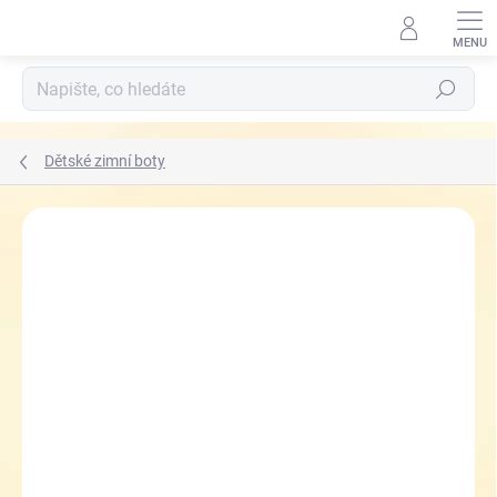
Přejít
na
obsah
Hledat
Dětské zimní boty
ZNAČKA:
RICHTER