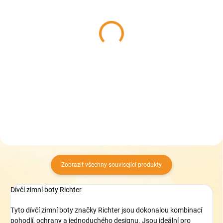
SKLADEM
SKLADEM
(>5 KS)
(2 KS)
Collonil CARBON PRO
Pedag Leather
400 ml - akce 33%
Conditioner - Hloubkově
zdarma - Impregnace na
vyživující kondicionér
boty
319 Kč
339 Kč
Do košíku
Do košíku
Zobrazit všechny související produkty
Dívčí zimní boty Richter
Tyto dívčí zimní boty značky Richter jsou dokonalou kombinací
pohodlí, ochrany a jednoduchého designu. Jsou ideální pro