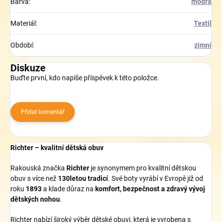
Barva
:
modrá
Materiál
:
Textil
Období
:
zimní
Diskuze
Buďte první, kdo napíše příspěvek k této položce.
Přidat komentář
Richter – kvalitní dětská obuv
Rakouská značka
Richter
je synonymem pro kvalitní dětskou
obuv s více než
130letou tradicí
. Své boty vyrábí v Evropě již od
roku
1893
a klade důraz na
komfort, bezpečnost a zdravý vývoj
dětských nohou
.
Richter nabízí široký výběr dětské obuvi, která je vyrobena s