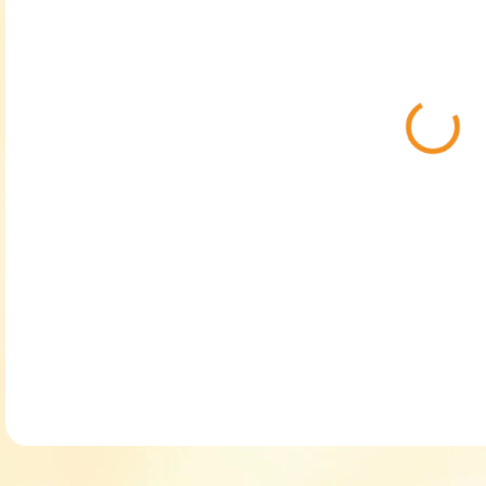
MŮŽ
MOŽ
Děts
DETA