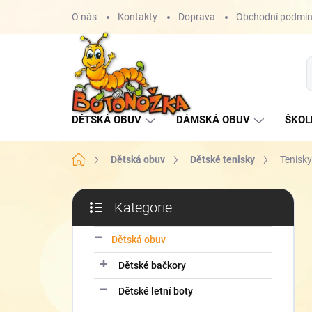
Přejít
O nás
Kontakty
Doprava
Obchodní podmí
na
obsah
DĚTSKÁ OBUV
DÁMSKÁ OBUV
ŠKOL
Domů
Dětská obuv
Dětské tenisky
Tenisk
P
Kategorie
o
Přeskočit
s
kategorie
t
Dětská obuv
r
Dětské bačkory
a
n
Dětské letní boty
n