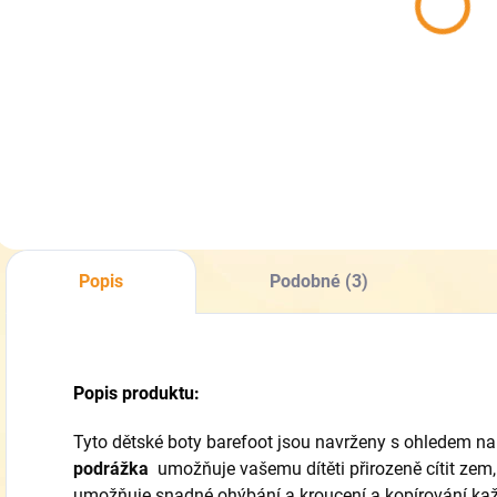
barefoot
/ tenisky
b
Befado
barefoot
003X014
Befado
799 Kč
899 Kč
004X003 /
004Y003
Detail
Detail
Popis
Podobné (3)
Popis produktu:
Tyto dětské boty barefoot jsou navrženy s ohledem na
podrážka
umožňuje vašemu dítěti přirozeně cítit zem
umožňuje snadné ohýbání a kroucení a kopírování ka