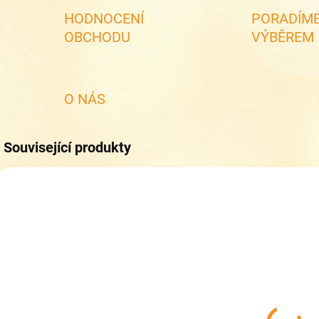
HODNOCENÍ
PORADÍME
OBCHODU
VÝBĚREM
O NÁS
Související produkty
SKLADEM
SKLADEM
(1 KS)
(1 KS)
Tenisky
Celoroční boty
T