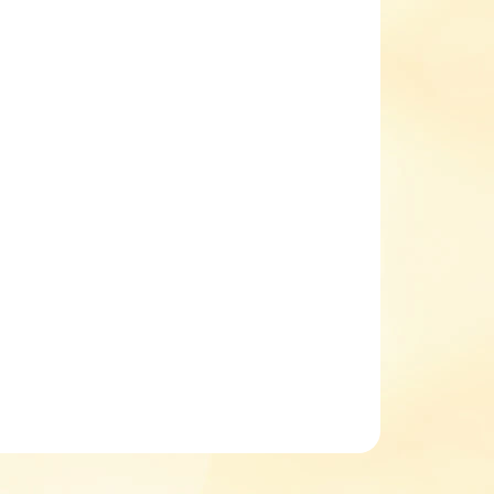
EME DORUČIT DO:
ZVOLTE VARIANTU
NOSTI DORUČENÍ
−
+
Přidat do košíku
ké textilní plátěnky barefoot tenisky
lehké
vhodné jak do tělocvičen, tak na ven
vyjímatelná měkká kožená stélka
suchý zip
nulový drop
ILNÍ INFORMACE
ZEPTAT SE