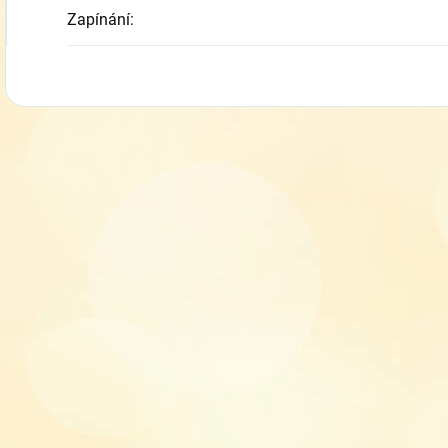
Zapínání
: