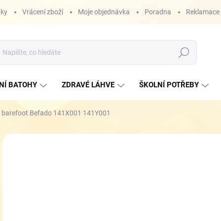
nky
Vrácení zboží
Moje objednávka
Poradna
Reklamace
Hledat
NÍ BATOHY
ZDRAVÉ LÁHVE
ŠKOLNÍ POTŘEBY
y barefoot Befado 141X001 141Y001
ZNAČKA:
BEFADO
6
Měr
ZVO
cena
VEL