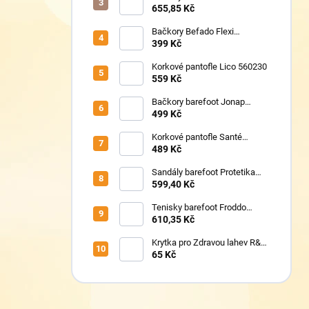
G1700440-17 Mint
655,85 Kč
Bačkory Befado Flexi
627P023
399 Kč
Korkové pantofle Lico 560230
559 Kč
Bačkory barefoot Jonap
Home New Police
499 Kč
Korkové pantofle Santé
VN/326 černá
489 Kč
Sandály barefoot Protetika
TAFI pink uni
599,40 Kč
Tenisky barefoot Froddo
G1700440-5 Blue Electric
610,35 Kč
Krytka pro Zdravou lahev R&B
Floppy
65 Kč