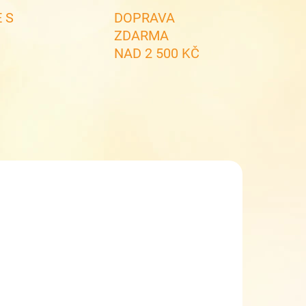
 S
DOPRAVA
ZDARMA
NAD 2 500 KČ
SKLADEM
(1 KS)
enisky