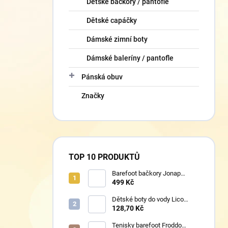
Dětské bačkory / pantofle
Dětské capáčky
Dámské zimní boty
Dámské baleríny / pantofle
Pánská obuv
Značky
TOP 10 PRODUKTŮ
Barefoot bačkory Jonap
Home New fialová kočička
499 Kč
Dětské boty do vody Lico
430124 růžové
128,70 Kč
Tenisky barefoot Froddo