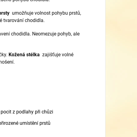
prsty
umožňuje volnost pohybu prstů,
é tvarování chodidla.
vení chodidla. Neomezuje pohyb, ale
čky.
Kožená stélka
zajišťuje volné
nošení.
pocit z podlahy při chůzi
přirozené umístění prstů