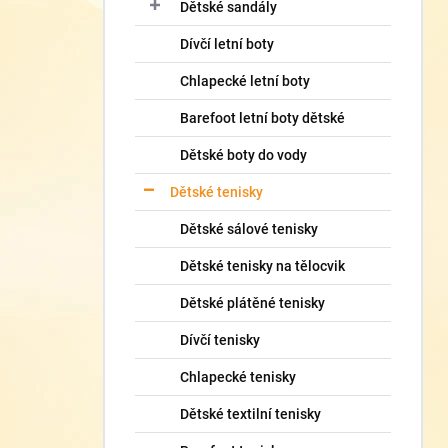
í
Dětské sandály
p
Dívčí letní boty
a
n
Chlapecké letní boty
e
l
Barefoot letní boty dětské
Dětské boty do vody
Dětské tenisky
Dětské sálové tenisky
Dětské tenisky na tělocvik
Dětské plátěné tenisky
Dívčí tenisky
Chlapecké tenisky
Dětské textilní tenisky