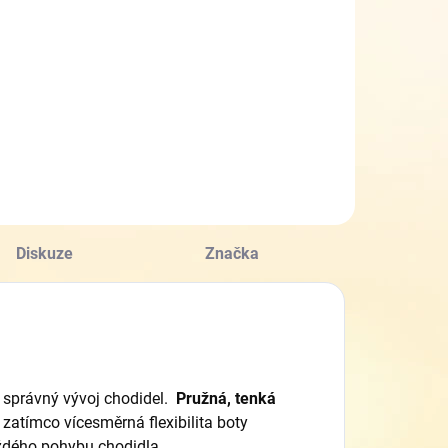
arefoot
Befado
003X013
799 Kč
Detail
Diskuze
Značka
 správný vývoj chodidel.
Pružná, tenká
, zatímco
vícesměrná flexibilita boty
ždého pohybu chodidla.