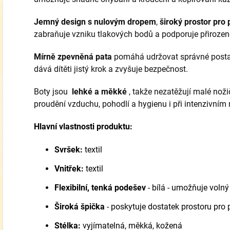
Jemný
design s nulovým dropem
,
š
iroký prostor pro 
zabraňuje vzniku tlakových bodů a podporuje přirozen
Mírně zpevněná pata
pomáhá udržovat správné posta
dává dítěti jistý krok a zvyšuje bezpečnost.
Boty jsou
lehké a měkké
, takže nezatěžují malé noži
proudění vzduchu, pohodlí a hygienu i při intenzivním 
Hlavní vlastnosti produktu:
Svršek:
textil
Vnitřek:
textil
Flexibilní, tenká podešev
- bílá
- umožňuje volný 
Š
iroká špička
- poskytuje dostatek prostoru pro 
Stélka:
vyjímatelná, měkká, kožená