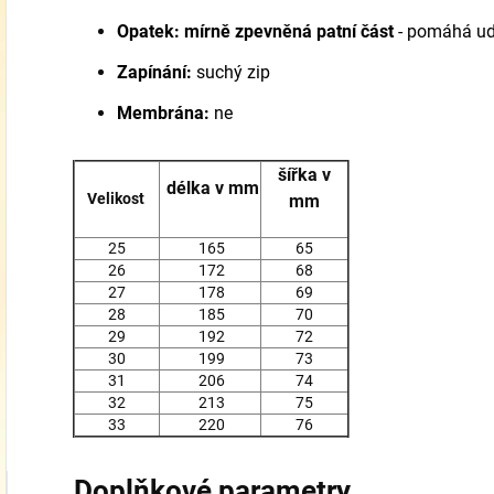
Opatek:
mírně zpevněná patní část
- pomáhá ud
Zapínání:
suchý zip
Membrána:
ne
šířka v
délka v mm
Velikost
mm
25
165
65
26
172
68
27
178
69
28
185
70
29
192
72
30
199
73
31
206
74
32
213
75
33
220
76
Doplňkové parametry