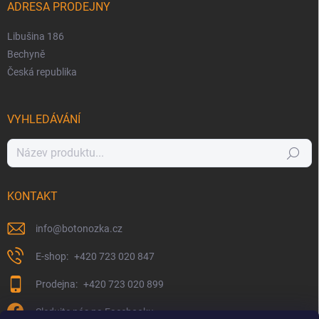
ADRESA PRODEJNY
Libušina 186
Bechyně
Česká republika
VYHLEDÁVÁNÍ
Hledat
KONTAKT
info
@
botonozka.cz
+420 723 020 847
+420 723 020 899
Sledujte nás na Facebooku