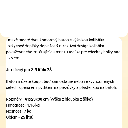
Do košíku
Tmavě modrý dvoukomorový batoh s výšivkou
kolibříka
.
Tyrkysové doplňky doplní celý atraktivní design kolibříka
považovaného za létající diamant. Hodí se pro všechny holky nad
125 cm
Je určený pro
2-5 třídu
ZŠ
Batoh můžete koupit buď samostatně nebo ve zvýhodněných
setech s penálem, pytlíkem na přezůvky a pláštěnkou na batoh.
Rozměry -
41
x
23
x
30
cm
(výška x hloubka x šířka)
Hmotnost -
1,16 kg
Nosnost -
7 kg
Objem
- 25 litrů