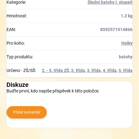
Kategorie
:
Školní batohy I. stupeň
Hmotnost
:
1.2 kg
EAN
:
8592571014866
Pro koho
:
Holky
Typ produktu
:
batohy
Určeno - ZŠ/SŠ
:
2. - 5. třída ZŠ
,
2. třída
,
3. třída
,
4. třída
,
5. třída
Diskuze
Buďte první, kdo napíše příspěvek k této položce.
Přidat komentář