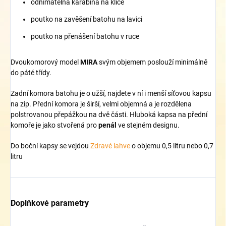
odnímatelná karabina na klíče
poutko na zavěšení batohu na lavici
poutko na přenášení batohu v ruce
Dvoukomorový model
MIRA
svým objemem poslouží minimálně
do páté třídy.
Zadní komora batohu je o užší, najdete v ní i menší síťovou kapsu
na zip. Přední komora je širší, velmi objemná a je rozdělena
polstrovanou přepážkou na dvě části. Hluboká kapsa na přední
komoře je jako stvořená pro
penál
ve stejném designu.
Do boční kapsy se vejdou
Zdravé lahve
o objemu 0,5 litru nebo 0,7
litru
Doplňkové parametry