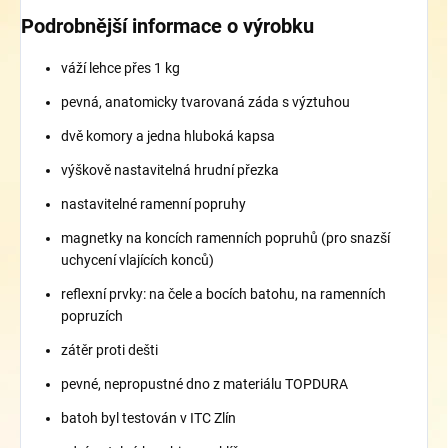
Podrobnější informace o výrobku
váží lehce přes 1 kg
pevná, anatomicky tvarovaná záda s výztuhou
dvě komory a jedna hluboká kapsa
výškově nastavitelná hrudní přezka
nastavitelné ramenní popruhy
magnetky na koncích ramenních popruhů (pro snazší
uchycení vlajících konců)
reflexní prvky: na čele a bocích batohu, na ramenních
popruzích
zátěr proti dešti
pevné, nepropustné dno z materiálu TOPDURA
batoh byl testován v ITC Zlín