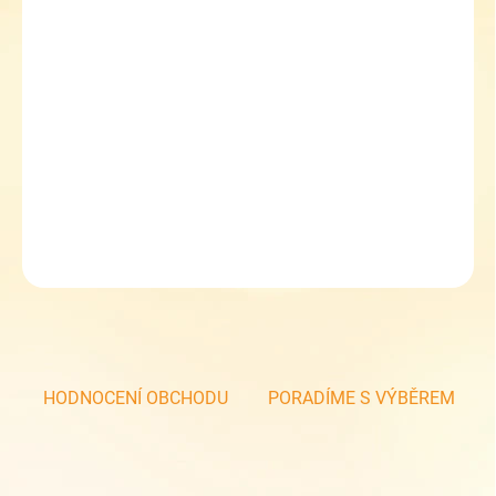
MOŽNOSTI
DORUČENÍ
−
+
Přidat do košíku
Školní batoh MIRA 24009 G Blue
Sleva 5 % při zadání kupónu TOPGAL5
DETAILNÍ INFORMACE
ZEPTAT SE
HODNOCENÍ OBCHODU
PORADÍME S VÝBĚREM