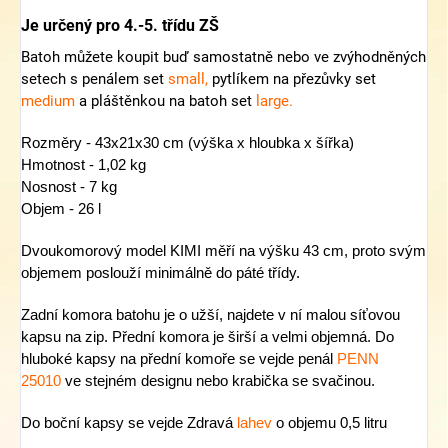
Je určený pro 4.-5. třídu ZŠ
Batoh můžete koupit buď samostatně nebo ve zvýhodněných
setech s penálem
set
small
,
pytlíkem na přezůvky
set
medium
a pláštěnkou na batoh
set
large
.
Rozměry - 43x21x30 cm (výška x hloubka x šířka)
Hmotnost - 1,02 kg
Nosnost - 7 kg
Objem - 26 l
Dvoukomorový model KIMI měří na výšku 43 cm, proto svým
objemem poslouží minimálně do páté třídy.
Zadní komora batohu je o užší, najdete v ní malou síťovou
kapsu na zip. Přední komora je širší a velmi objemná. Do
hluboké kapsy na přední komoře se vejde penál
PENN
25010
ve stejném designu nebo
krabička se svačinou
.
Do boční kapsy se vejde
Zdravá
lahev
o objemu 0,5 litru