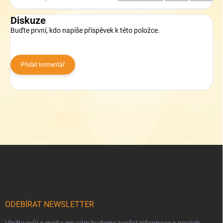
Diskuze
Buďte první, kdo napíše příspěvek k této položce.
Přidat komentář
Z
á
p
a
t
í
ODEBÍRAT NEWSLETTER
Vložte svůj e-mail a my vám budeme zasílat informace o nových