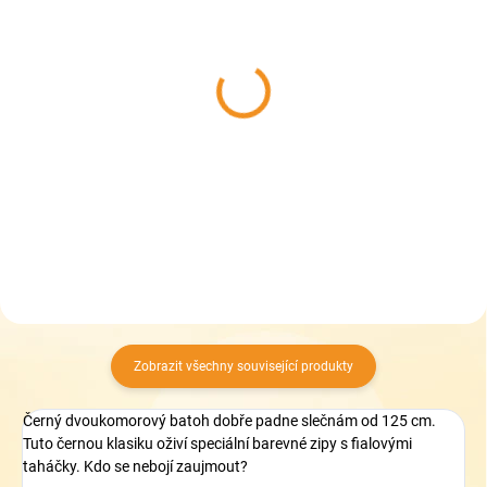
SKLADEM
SKLADEM
(1 KS)
(1 KS)
Školní batoh Topgal
Topgal školní batoh KIMI
COCO 25016
24020
1 999 Kč
1 799 Kč
Do košíku
Do košíku
Zobrazit všechny související produkty
Černý dvoukomorový batoh dobře padne slečnám od 125 cm.
Tuto černou klasiku oživí speciální barevné zipy s fialovými
taháčky. Kdo se nebojí zaujmout?