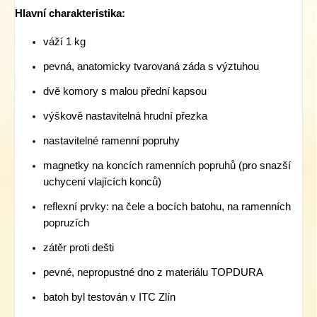
Hlavní charakteristika:
váží 1 kg
pevná, anatomicky tvarovaná záda s výztuhou
dvě komory s malou přední kapsou
výškově nastavitelná hrudní přezka
nastavitelné ramenní popruhy
magnetky na koncích ramenních popruhů (pro snazší
uchycení vlajících konců)
reflexní prvky: na čele a bocích batohu, na ramenních
popruzích
zátěr proti dešti
pevné, nepropustné dno z materiálu TOPDURA
batoh byl testován v ITC Zlín