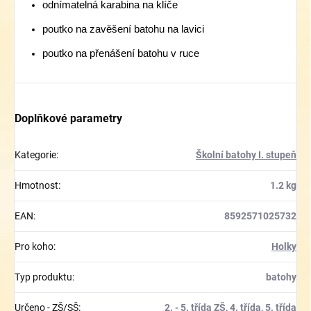
odnímatelná karabina na klíče
poutko na zavěšení batohu na lavici
poutko na přenášení batohu v ruce
Doplňkové parametry
Kategorie
:
Školní batohy I. stupeň
Hmotnost
:
1.2 kg
EAN
:
8592571025732
Pro koho
:
Holky
Typ produktu
:
batohy
Určeno - ZŠ/SŠ
:
2. - 5. třída ZŠ
,
4. třída
,
5. třída