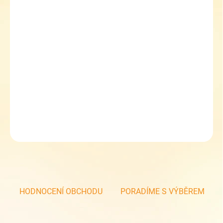
MŮŽEME DORUČIT DO:
ZVOLTE VARIANTU
MOŽNOSTI DORUČENÍ
−
+
Přidat do košíku
Vložky do bot Svorto z paměťové pěny
DETAILNÍ INFORMACE
ZEPTAT SE
HODNOCENÍ OBCHODU
PORADÍME S VÝBĚREM