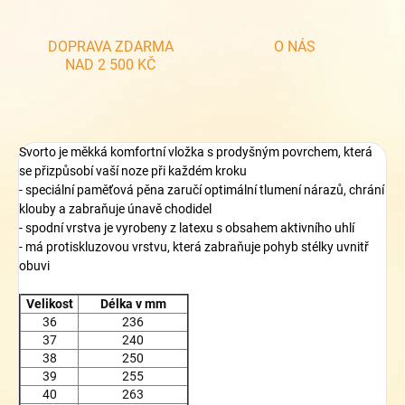
DOPRAVA ZDARMA
O NÁS
NAD 2 500 KČ
Svorto je měkká komfortní vložka s prodyšným povrchem, která
se přizpůsobí vaší noze při každém kroku
- speciální paměťová pěna zaručí optimální tlumení nárazů, chrání
klouby a zabraňuje únavě chodidel
- spodní vrstva je vyrobeny z latexu s obsahem aktivního uhlí
- má protiskluzovou vrstvu, která zabraňuje pohyb stélky uvnitř
obuvi
Velikost
Délka v mm
36
236
37
240
38
250
39
255
40
263