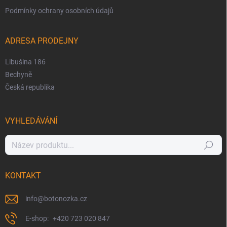
Podmínky ochrany osobních údajů
ADRESA PRODEJNY
Libušina 186
Bechyně
Česká republika
VYHLEDÁVÁNÍ
Hledat
KONTAKT
info
@
botonozka.cz
+420 723 020 847