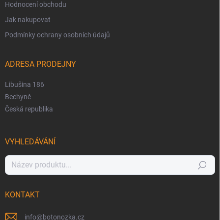
Hodnocení obchodu
Jak nakupovat
Podmínky ochrany osobních údajů
ADRESA PRODEJNY
Libušina 186
Bechyně
Česká republika
VYHLEDÁVÁNÍ
Hledat
KONTAKT
info
@
botonozka.cz