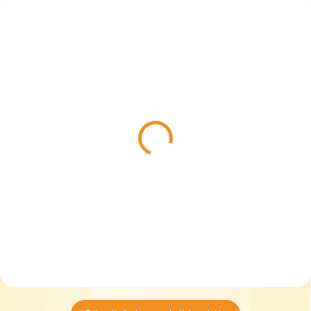
ZDARMA
ZDARM
SKLADEM
DO 5 DNŮ
(1 KS)
Topgal školní batoh ELLY
Topgal školní batoh
25005
CODA 24007
2 099 Kč
1 949 Kč
Do košíku
Do košíku