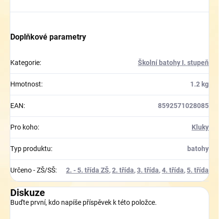
Doplňkové parametry
Kategorie
:
Školní batohy I. stupeň
Hmotnost
:
1.2 kg
EAN
:
8592571028085
Pro koho
:
Kluky
Typ produktu
:
batohy
Určeno - ZŠ/SŠ
:
2. - 5. třída ZŠ
,
2. třída
,
3. třída
,
4. třída
,
5. třída
Diskuze
Buďte první, kdo napíše příspěvek k této položce.