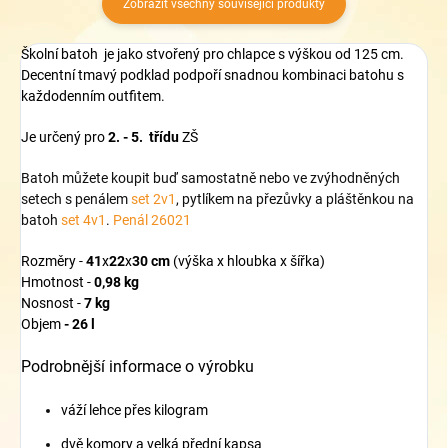
Zobrazit všechny související produkty
Školní batoh je jako stvořený pro chlapce s výškou od 125 cm.
Decentní tmavý podklad podpoří snadnou kombinaci batohu s
každodenním outfitem.
Je určený pro
2. - 5. třídu
ZŠ
Batoh můžete koupit buď samostatně nebo ve zvýhodněných
setech s penálem
set
2v1
,
pytlíkem na přezůvky a pláštěnkou na
batoh
set 4v1
.
Penál 26021
Rozměry -
41
x
22
x
30
cm
(výška x hloubka x šířka)
Hmotnost -
0,98 kg
Nosnost -
7 kg
Objem
- 26 l
Podrobnější informace o výrobku
váží lehce přes kilogram
dvě komory a velká přední kapsa