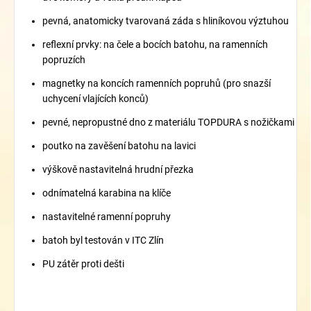
pevná, anatomicky tvarovaná záda s hliníkovou výztuhou
reflexní prvky: na čele a bocích batohu, na ramenních
popruzích
magnetky na koncích ramenních popruhů (pro snazší
uchycení vlajících konců)
pevné, nepropustné dno z materiálu TOPDURA s nožičkami
poutko na zavěšení batohu na lavici
výškově nastavitelná hrudní přezka
odnímatelná karabina na klíče
nastavitelné ramenní popruhy
batoh byl testován v ITC Zlín
PU zátěr proti dešti