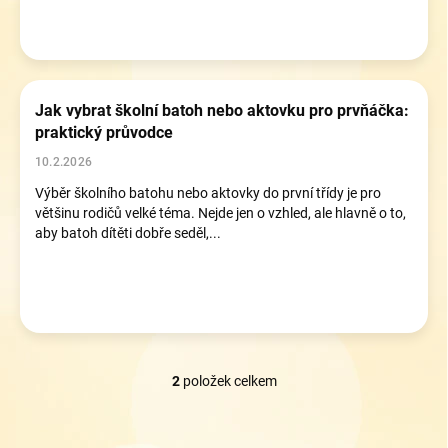
k
ů
Jak vybrat školní batoh nebo aktovku pro prvňáčka:
praktický průvodce
10.2.2026
Výběr školního batohu nebo aktovky do první třídy je pro
většinu rodičů velké téma. Nejde jen o vzhled, ale hlavně o to,
aby batoh dítěti dobře seděl,...
2
položek celkem
O
v
l
á