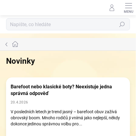
Přejít
na
obsah
Hledat
Domů
Novinky
V
ý
Barefoot nebo klasické boty? Neexistuje jedna
p
správná odpověď
i
s
20.4.2026
č
V posledních letech je trend jasný – barefoot obuv zažívá
l
obrovský boom. Mnoho rodičů ji vnímá jako nejlepší, někdy
á
dokonce jedinou správnou volbu pro...
n