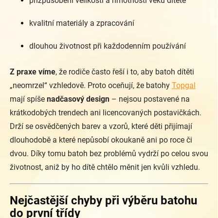
přizpůsobení velikosti a hmotnosti věku dítěte
kvalitní materiály a zpracování
dlouhou životnost při každodenním používání
Z praxe víme
, že rodiče často řeší i to, aby batoh dítěti
„neomrzel“ vzhledově. Proto oceňují, že batohy
Topgal
mají spíše
nadčasový design
– nejsou postavené na
krátkodobých trendech ani licencovaných postavičkách.
Drží se osvědčených barev a vzorů, které děti přijímají
dlouhodobě a které nepůsobí okoukaně ani po roce či
dvou. Díky tomu batoh bez problémů vydrží po celou svou
životnost, aniž by ho dítě chtělo měnit jen kvůli vzhledu.
Nejčastější chyby při výběru batohu
do první třídy