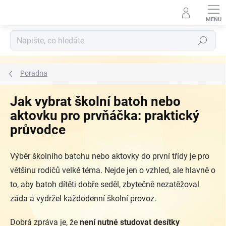
Přejít
na
obsah
Hledat
Poradna
Jak vybrat školní batoh nebo
aktovku pro prvňáčka: praktický
průvodce
Výběr školního batohu nebo aktovky do první třídy je pro
většinu rodičů velké téma. Nejde jen o vzhled, ale hlavně o
to, aby batoh dítěti dobře seděl, zbytečně nezatěžoval
záda a vydržel každodenní školní provoz.
Dobrá zpráva je, že
není nutné studovat desítky