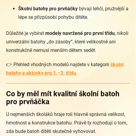
Školní batohy pro prvňáčky
bývají lehčí, pružnější a
lépe se přizpůsobí pohybu dítěte.
Důležité je vybírat
modely navržené pro první třídu
, nikoli
univerzální batohy „do zásoby“, které velikostně ani
konstrukčně nemusí menším dětem sedět.
👉 Přehled vhodných modelů najdete v kategorii
školní
batohy a aktovky pro 1.–3. třídu
.
Co by měl mít kvalitní školní batoh
pro prvňáčka
U nejmenších školáků hraje roli hlavně správná velikost,
hmotnost a konstrukce batohu. Právě ty rozhodují o tom,
zda bude batoh dítěti skutečně vyhovovat.