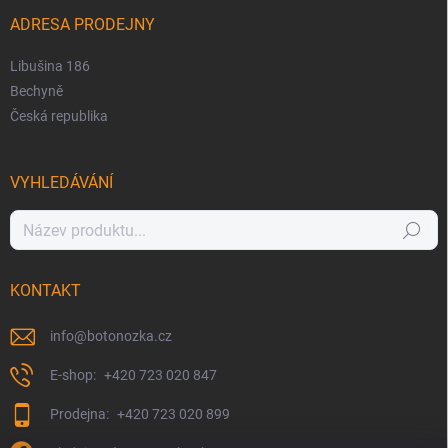
ADRESA PRODEJNY
Libušina 186
Bechyně
Česká republika
VYHLEDÁVÁNÍ
Hledat
KONTAKT
info
@
botonozka.cz
+420 723 020 847
+420 723 020 899