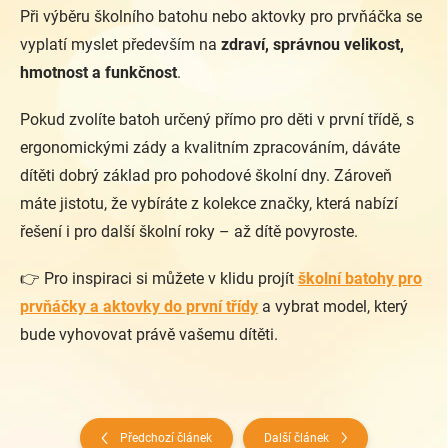
Při výběru školního batohu nebo aktovky pro prvňáčka se
vyplatí myslet především na
zdraví, správnou velikost,
hmotnost a funkčnost
.
Pokud zvolíte batoh určený přímo pro děti v první třídě, s
ergonomickými zády a kvalitním zpracováním, dáváte
dítěti dobrý základ pro pohodové školní dny. Zároveň
máte jistotu, že vybíráte z kolekce značky, která nabízí
řešení i pro další školní roky – až dítě povyroste.
👉 Pro inspiraci si můžete v klidu projít
školní batohy pro
prvňáčky a aktovky do první třídy
a vybrat model, který
bude vyhovovat právě vašemu dítěti.
Předchozí článek
Další článek