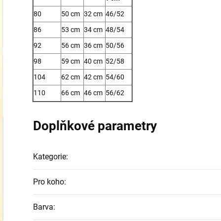
80
50 cm
32 cm
46/52
86
53 cm
34 cm
48/54
92
56 cm
36 cm
50/56
98
59 cm
40 cm
52/58
104
62 cm
42 cm
54/60
110
66 cm
46 cm
56/62
Doplňkové parametry
Kategorie
:
Pro koho
:
Barva
: