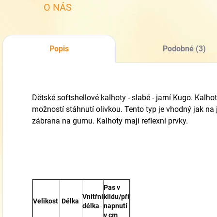
O NÁS
Popis
Podobné (3)
Dětské softshellové kalhoty - slabé - jarní Kugo. Kalh
možností stáhnutí olivkou. Tento typ je vhodný jak na 
zábrana na gumu. Kalhoty mají reflexní prvky.
Pas v
Vnitřní
klidu/při
Velikost
Délka
délka
napnutí
v cm