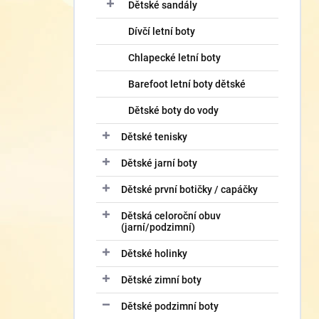
í
Dětské sandály
p
Dívčí letní boty
a
n
Chlapecké letní boty
e
l
Barefoot letní boty dětské
Dětské boty do vody
Dětské tenisky
Dětské jarní boty
Dětské první botičky / capáčky
Dětská celoroční obuv
(jarní/podzimní)
Dětské holinky
Dětské zimní boty
Dětské podzimní boty