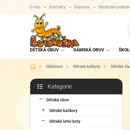
Přejít
O nás
Kontakty
Doprava
Obchodní podmí
na
obsah
DĚTSKÁ OBUV
DÁMSKÁ OBUV
ŠKOL
Domů
Oblečení
Dětské kalhoty
Dětské sla
P
Kategorie
o
Přeskočit
s
kategorie
t
Dětská obuv
r
Dětské bačkory
a
n
Dětské letní boty
n