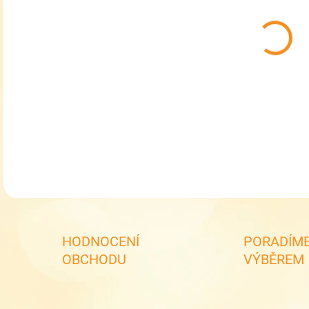
MŮŽ
Chla
DETA
HODNOCENÍ
PORADÍME
OBCHODU
VÝBĚREM