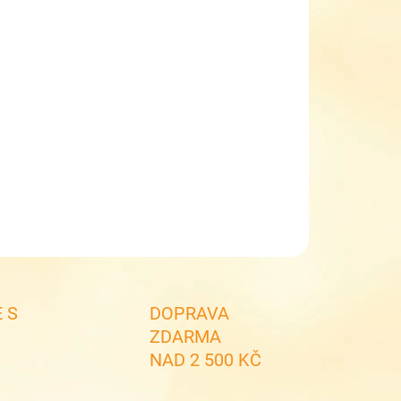
EME DORUČIT DO:
7.8.2026
MOŽNOSTI DORUČENÍ
−
+
Přidat do košíku
pecké softshellové kalhoty Kugo HK2870čz reflex
ILNÍ INFORMACE
ZEPTAT SE
 S
DOPRAVA
ZDARMA
NAD 2 500 KČ