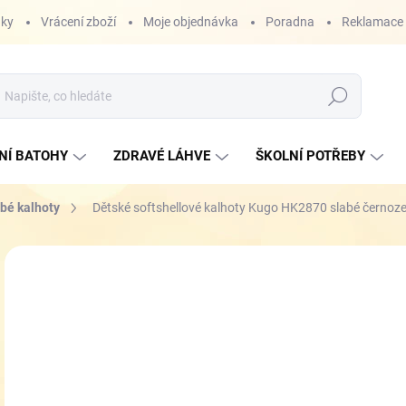
nky
Vrácení zboží
Moje objednávka
Poradna
Reklamace
Hledat
NÍ BATOHY
ZDRAVÉ LÁHVE
ŠKOLNÍ POTŘEBY
bé kalhoty
Dětské softshellové kalhoty Kugo HK2870 slabé černoz
ZNAČKA:
KUGO
4
Měr
SK
cena
VEL