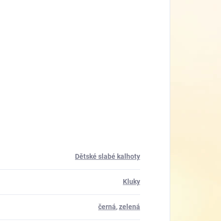
Dětské slabé kalhoty
Kluky
černá
,
zelená