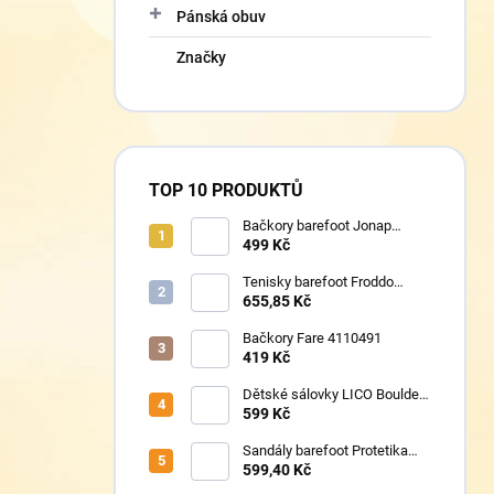
Pánská obuv
Značky
TOP 10 PRODUKTŮ
Bačkory barefoot Jonap
Home New Police
499 Kč
Tenisky barefoot Froddo
G1700440-8 Grey+
655,85 Kč
Bačkory Fare 4110491
419 Kč
Dětské sálovky LICO Boulder
360652
599 Kč
Sandály barefoot Protetika
TAFI pink uni
599,40 Kč