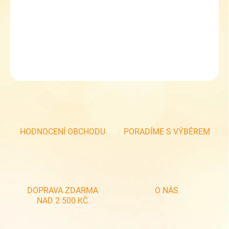
Dětské softshellové kalhoty HK5655 slabé/jarní
DETAILNÍ INFORMACE
ZEPTAT SE
HODNOCENÍ OBCHODU
PORADÍME S VÝBĚREM
DOPRAVA ZDARMA
O NÁS
NAD 2 500 KČ