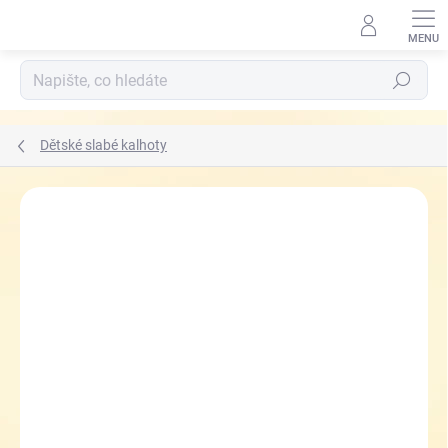
Přejít
na
obsah
Hledat
Dětské slabé kalhoty
ZNAČKA:
KUGO