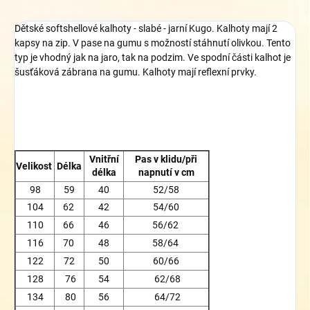
Dětské softshellové kalhoty - slabé - jarní Kugo. Kalhoty mají 2
kapsy na zip. V pase na gumu s možností stáhnutí olivkou. Tento
typ je vhodný jak na jaro, tak na podzim. Ve spodní části kalhot je
šusťáková zábrana na gumu. Kalhoty mají reflexní prvky.
Vnitřní
Pas v klidu/při
Velikost
Délka
délka
napnutí v cm
98
59
40
52/58
104
62
42
54/60
110
66
46
56/62
116
70
48
58/64
122
72
50
60/66
128
76
54
62/68
134
80
56
64/72