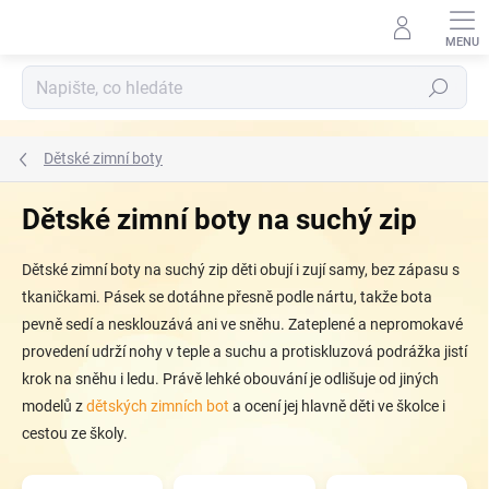
Přejít
na
obsah
Hledat
Dětské zimní boty
Dětské zimní boty na suchý zip
Dětské zimní boty na suchý zip děti obují i zují samy, bez zápasu s
tkaničkami. Pásek se dotáhne přesně podle nártu, takže bota
pevně sedí a nesklouzává ani ve sněhu. Zateplené a nepromokavé
provedení udrží nohy v teple a suchu a protiskluzová podrážka jistí
krok na sněhu i ledu. Právě lehké obouvání je odlišuje od jiných
modelů z
dětských zimních bot
a ocení jej hlavně děti ve školce i
cestou ze školy.