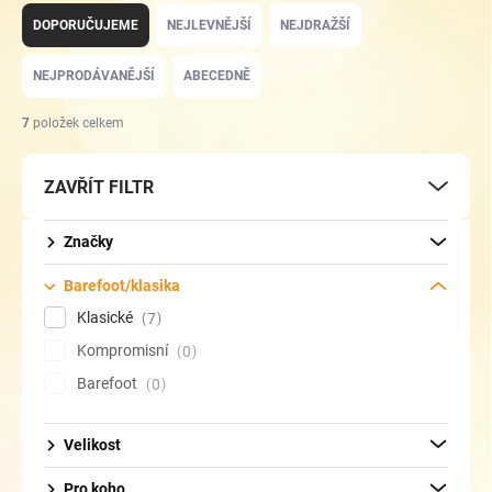
a
DOPORUČUJEME
NEJLEVNĚJŠÍ
NEJDRAŽŠÍ
z
e
NEJPRODÁVANĚJŠÍ
ABECEDNĚ
n
í
7
položek celkem
p
r
ZAVŘÍT FILTR
o
d
u
Značky
k
t
Barefoot/klasika
ů
Klasické
7
Kompromisní
0
Barefoot
0
Velikost
Pro koho