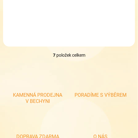
649,50 Kč
Detail
7
položek celkem
O
v
l
á
d
a
c
KAMENNÁ PRODEJNA
PORADÍME S VÝBĚREM
í
V BECHYNI
p
r
v
k
y
v
DOPRAVA ZDARMA
O NÁS