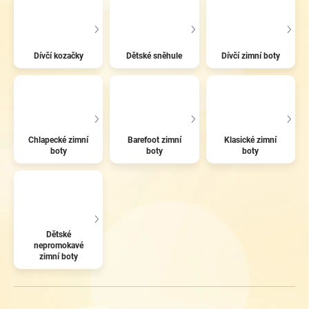
Dívčí kozačky
Dětské sněhule
Dívčí zimní boty
Chlapecké zimní
Barefoot zimní
Klasické zimní
boty
boty
boty
Dětské
nepromokavé
zimní boty
Ř