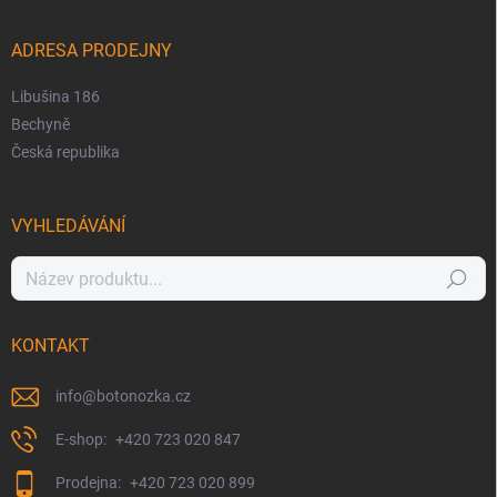
ADRESA PRODEJNY
Libušina 186
Bechyně
Česká republika
VYHLEDÁVÁNÍ
Hledat
KONTAKT
info
@
botonozka.cz
+420 723 020 847
+420 723 020 899