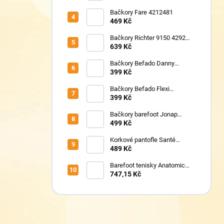
Bačkory Fare 4212481
469 Kč
Bačkory Richter 9150 4292
1411
639 Kč
Bačkory Befado Danny
974Y598N
399 Kč
Bačkory Befado Flexi
627P023
399 Kč
Bačkory barefoot Jonap
Home New Police
499 Kč
Korkové pantofle Santé
VN/326 černá
489 Kč
Barefoot tenisky Anatomic
1N07 modré
747,15 Kč