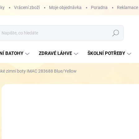
nky
Vrácení zboží
Moje objednávka
Poradna
Reklamace
Hledat
NÍ BATOHY
ZDRAVÉ LÁHVE
ŠKOLNÍ POTŘEBY
ské zimní boty IMAC 283688 Blue/Yellow
ZNAČKA:
IMAC
1 
Měr
ZVO
cena
VEL