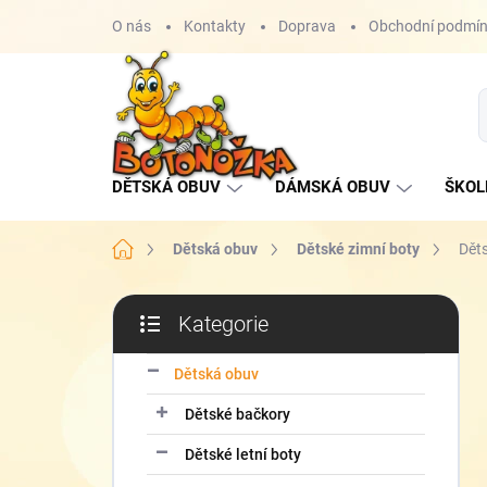
Přejít
O nás
Kontakty
Doprava
Obchodní podmí
na
obsah
DĚTSKÁ OBUV
DÁMSKÁ OBUV
ŠKOL
Domů
Dětská obuv
Dětské zimní boty
Dět
P
Kategorie
o
Přeskočit
s
kategorie
t
Dětská obuv
r
Dětské bačkory
a
n
Dětské letní boty
n