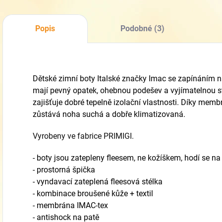
Popis
Podobné (3)
Dětské zimní boty Italské značky Imac se zapínáním 
mají pevný opatek, ohebnou podešev a vyjímatelnou st
zajišťuje dobré tepelně izolační vlastnosti. Díky memb
zůstává noha suchá a dobře klimatizovaná.
Vyrobeny ve fabrice PRIMIGI.
- boty jsou zatepleny fleesem, ne kožíškem, hodí se 
- prostorná špička
- vyndavací zateplená fleesová stélka
- kombinace broušené kůže + textil
- membrána IMAC-tex
- antishock na patě