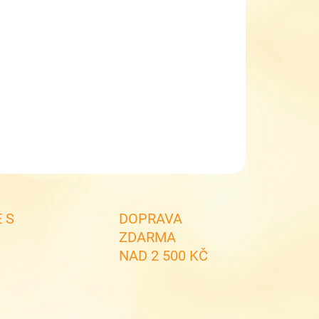
EME DORUČIT DO:
ZVOLTE VARIANTU
NOSTI DORUČENÍ
−
+
Přidat do košíku
apecké zimní boty IMAC 283688 Blue/Yellow
ILNÍ INFORMACE
ZEPTAT SE
 S
DOPRAVA
ZDARMA
NAD 2 500 KČ