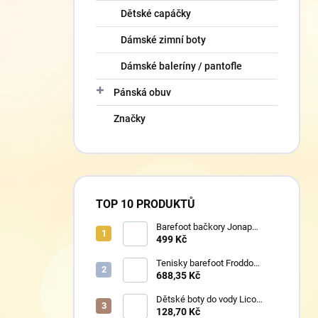
Dětské capáčky
Dámské zimní boty
Dámské baleríny / pantofle
Pánská obuv
Značky
TOP 10 PRODUKTŮ
Barefoot bačkory Jonap
Home New fialová kočička
499 Kč
Tenisky barefoot Froddo
G1700440-17 Mint
688,35 Kč
Dětské boty do vody Lico
430124 růžové
128,70 Kč