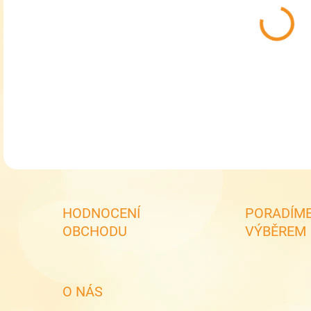
MŮŽ
MOŽ
Chl
DETA
HODNOCENÍ
PORADÍME
OBCHODU
VÝBĚREM
O NÁS