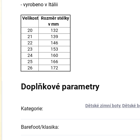
- vyrobeno v Itálii
Velikost
Rozměr stélky
v mm
20
132
21
139
22
146
23
153
24
160
25
166
26
172
Doplňkové parametry
Dětské zimní boty
,
Dětské b
Kategorie
:
Barefoot/klasika
: