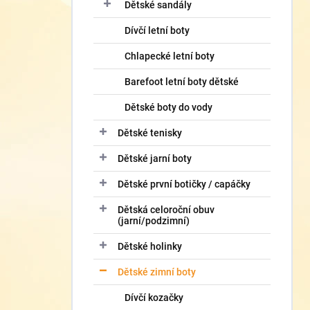
í
Dětské sandály
p
Dívčí letní boty
a
n
Chlapecké letní boty
e
l
Barefoot letní boty dětské
Dětské boty do vody
Dětské tenisky
Dětské jarní boty
Dětské první botičky / capáčky
Dětská celoroční obuv
(jarní/podzimní)
Dětské holinky
Dětské zimní boty
Dívčí kozačky