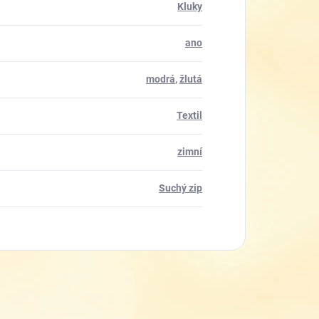
Kluky
ano
modrá
,
žlutá
Textil
zimní
Suchý zip