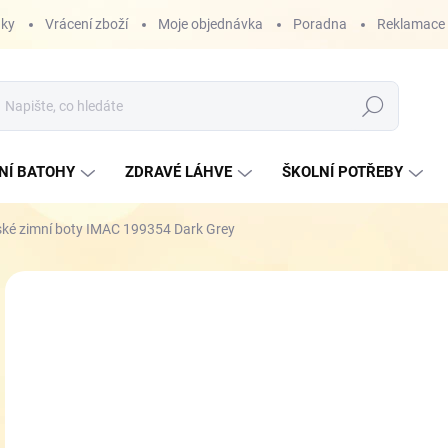
nky
Vrácení zboží
Moje objednávka
Poradna
Reklamace
Hledat
NÍ BATOHY
ZDRAVÉ LÁHVE
ŠKOLNÍ POTŘEBY
ské zimní boty IMAC 199354 Dark Grey
ZNAČKA:
IMAC
1 
Měr
SK
cena
VEL