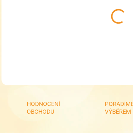
MŮŽ
Chl
DETA
HODNOCENÍ
PORADÍME
OBCHODU
VÝBĚREM