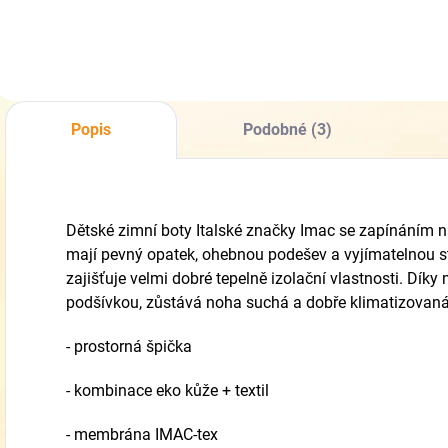
Popis
Podobné (3)
Dětské zimní boty Italské značky Imac se zapínáním 
mají pevný opatek, ohebnou podešev a vyjímatelnou st
zajišťuje velmi dobré tepelně izolační vlastnosti. Dík
podšívkou, zůstává noha suchá a dobře klimatizovan
- prostorná špička
- kombinace eko kůže + textil
- membrána IMAC-tex