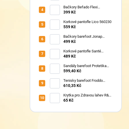
Bačkory Befado Flexi
627P023
399 Kč
Korkové pantofle Lico 560230
559 Kč
Bačkory barefoot Jonap
Home New Police
499 Kč
Korkové pantofle Santé
VN/326 černá
489 Kč
Sandály barefoot Protetika
TAFI pink uni
599,40 Kč
Tenisky barefoot Froddo
G1700440-5 Blue Electric
610,35 Kč
Krytka pro Zdravou lahev R&B
Floppy
65 Kč