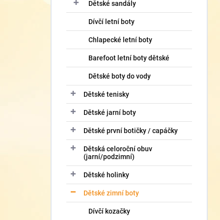
í
Dětské sandály
p
Dívčí letní boty
a
n
Chlapecké letní boty
e
l
Barefoot letní boty dětské
Dětské boty do vody
Dětské tenisky
Dětské jarní boty
Dětské první botičky / capáčky
Dětská celoroční obuv
(jarní/podzimní)
Dětské holinky
Dětské zimní boty
Dívčí kozačky