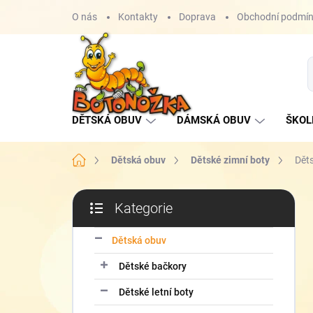
Přejít
O nás
Kontakty
Doprava
Obchodní podmí
na
obsah
DĚTSKÁ OBUV
DÁMSKÁ OBUV
ŠKOL
Domů
Dětská obuv
Dětské zimní boty
Dět
P
Kategorie
o
Přeskočit
s
kategorie
t
Dětská obuv
r
Dětské bačkory
a
n
Dětské letní boty
n