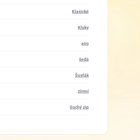
Klasické
Kluky
ano
šedá
Šusťák
zimní
Suchý zip