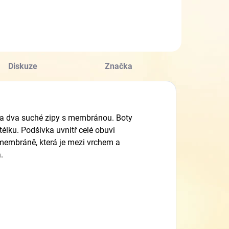
Diskuze
Značka
na dva suché zipy s membránou. Boty
élku. Podšívka uvnitř celé obuvi
y membráně, která je mezi vrchem a
á.