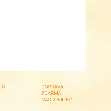
EME DORUČIT DO:
11.8.2026
MOŽNOSTI DORUČENÍ
−
+
Přidat do košíku
apecké zimní boty IMAC 199354 Dark grey
ILNÍ INFORMACE
ZEPTAT SE
 S
DOPRAVA
ZDARMA
NAD 2 500 KČ