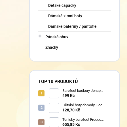
Dětské capáčky
Dámské zimní boty
Dámské baleríny / pantofle
Pánská obuv
Značky
TOP 10 PRODUKTŮ
Barefoot bačkory Jonap
Home New fialová kočička
499 Kč
Dětské boty do vody Lico
430124 růžové
128,70 Kč
Tenisky barefoot Froddo
G1700440-17 Mint
655,85 Kč