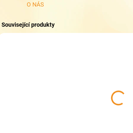
O NÁS
Související produkty
SKLADEM
(>5 KS)
Collonil
CARBON PRO
400 ml - akce
33% zdarma -
319 Kč
Impregnace na
boty
Do košíku