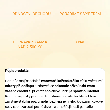
HODNOCENÍ OBCHODU
PORADÍME S VÝBĚREM
DOPRAVA ZDARMA
O NÁS
NAD 2 500 KČ
Popis produktu:
Pantofle mají speciálně
tvarovaná kožená stélka
efektivně
tlumí
nárazy při došlapu
a zároveň se
dokonale přizpůsobí tvaru
vašeho chodidla
, přičemž spolehlivě
udržuje správnou klenbu
.
Komfortní pásky jsou z vnitřní strany podšity
textilem
, která
zajišťuje
stabilní pozici nohy
bez nepříjemného klouzání. Kovové
čepy spon zaručují pevné držení a umožňují nosit pantofle