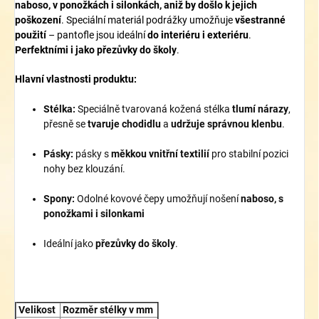
naboso, v ponožkách i silonkách, aniž by došlo k jejich
poškození
. Speciální materiál podrážky umožňuje
všestranné
použití
– pantofle jsou ideální
do interiéru i exteriéru
.
P
erfektními i jako přezůvky do školy
.
Hlavní vlastnosti produktu:
Stélka:
Speciálně tvarovaná kožená stélka
tlumí nárazy
,
přesně se
tvaruje chodidlu
a
udržuje správnou klenbu
.
Pásky:
pásky s
měkkou vnitřní textilií
pro stabilní pozici
nohy bez klouzání.
Spony:
Odolné kovové čepy umožňují nošení
naboso, s
ponožkami i silonkami
Ideální jako
přezůvky do školy
.
Velikost
Rozměr stélky v mm