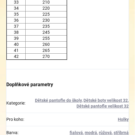
33
210
34
220
35
225
36
230
37
235
38
245
39
255
40
260
41
265
42
270
Doplňkové parametry
Dětské pantofle do školy
,
Dětské boty velikost 32
,
Kategorie
:
Dětské pantofle velikost 32
Pro koho
:
Holky
Barva
:
fialová
,
modrá
,
růžová
,
stříbrná