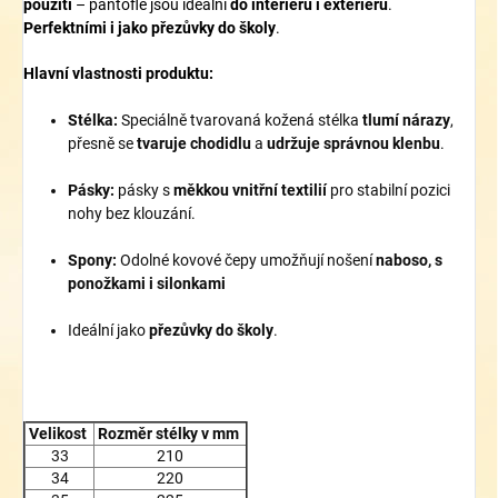
použití
– pantofle jsou ideální
do interiéru i exteriéru
.
P
erfektními i jako přezůvky do školy
.
Hlavní vlastnosti produktu:
Stélka:
Speciálně tvarovaná kožená stélka
tlumí nárazy
,
přesně se
tvaruje chodidlu
a
udržuje správnou klenbu
.
Pásky:
pásky s
měkkou vnitřní textilií
pro stabilní pozici
nohy bez klouzání.
Spony:
Odolné kovové čepy umožňují nošení
naboso, s
ponožkami i silonkami
Ideální jako
přezůvky do školy
.
Velikost
Rozměr stélky v mm
33
210
34
220