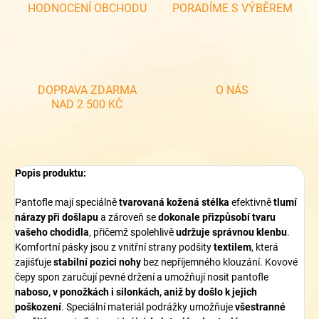
HODNOCENÍ OBCHODU
PORADÍME S VÝBĚREM
DOPRAVA ZDARMA
O NÁS
NAD 2 500 KČ
Popis produktu:
Pantofle mají speciálně
tvarovaná kožená stélka
efektivně
tlumí
nárazy při došlapu
a zároveň se
dokonale přizpůsobí tvaru
vašeho chodidla
, přičemž spolehlivě
udržuje správnou klenbu
.
Komfortní pásky jsou z vnitřní strany podšity
textilem
, která
zajišťuje
stabilní pozici nohy
bez nepříjemného klouzání. Kovové
čepy spon zaručují pevné držení a umožňují nosit pantofle
naboso, v ponožkách i silonkách, aniž by došlo k jejich
poškození
. Speciální materiál podrážky umožňuje
všestranné