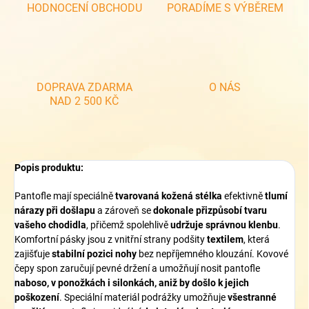
HODNOCENÍ OBCHODU
PORADÍME S VÝBĚREM
DOPRAVA ZDARMA
O NÁS
NAD 2 500 KČ
Popis produktu:
Pantofle mají speciálně
tvarovaná kožená stélka
efektivně
tlumí
nárazy při došlapu
a zároveň se
dokonale přizpůsobí tvaru
vašeho chodidla
, přičemž spolehlivě
udržuje správnou klenbu
.
Komfortní pásky jsou z vnitřní strany podšity
textilem
, která
zajišťuje
stabilní pozici nohy
bez nepříjemného klouzání. Kovové
čepy spon zaručují pevné držení a umožňují nosit pantofle
naboso, v ponožkách i silonkách, aniž by došlo k jejich
poškození
. Speciální materiál podrážky umožňuje
všestranné