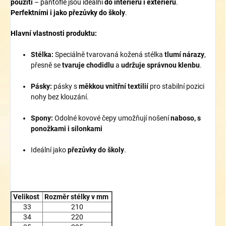
použití
– pantofle jsou ideální
do interiéru i exteriéru
.
P
erfektními i jako přezůvky do školy
.
Hlavní vlastnosti produktu:
Stélka:
Speciálně tvarovaná kožená stélka
tlumí nárazy
,
přesně se
tvaruje chodidlu
a
udržuje správnou klenbu
.
Pásky:
pásky s
měkkou vnitřní textilií
pro stabilní pozici
nohy bez klouzání.
Spony:
Odolné kovové čepy umožňují nošení
naboso, s
ponožkami i silonkami
Ideální jako
přezůvky do školy
.
Velikost
Rozměr stélky v mm
33
210
34
220