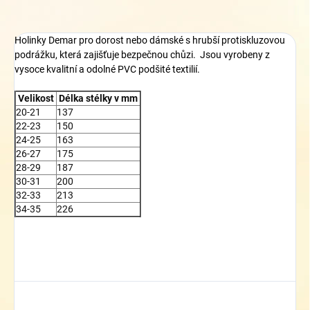
Holinky Demar pro dorost nebo dámské s hrubší protiskluzovou
podrážku, která zajišťuje bezpečnou chůzi. Jsou vyrobeny z
vysoce kvalitní a odolné PVC podšité textilií.
Velikost
Délka stélky v mm
20-21
137
22-23
150
24-25
163
26-27
175
28-29
187
30-31
200
32-33
213
34-35
226