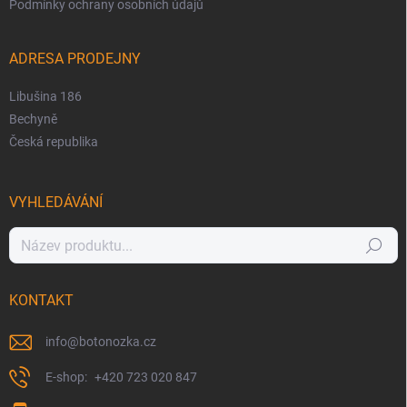
Podmínky ochrany osobních údajů
ADRESA PRODEJNY
Libušina 186
Bechyně
Česká republika
VYHLEDÁVÁNÍ
Hledat
KONTAKT
info
@
botonozka.cz
+420 723 020 847