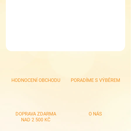
−
+
Přidat do košíku
Holiny Demar Hawai Květy
DETAILNÍ INFORMACE
ZEPTAT SE
HODNOCENÍ OBCHODU
PORADÍME S VÝBĚREM
DOPRAVA ZDARMA
O NÁS
NAD 2 500 KČ