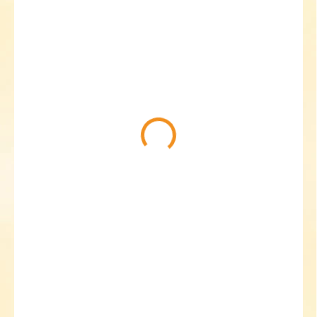
479 Kč
Měrná
ZVOLTE VARIANTU
cena:
22/23
24/25
28/29
30/31
VELIKOST
32/33
34/35
MŮŽEME DORUČIT DO:
ZVOLTE VARIANTU
MOŽNOSTI DORUČENÍ