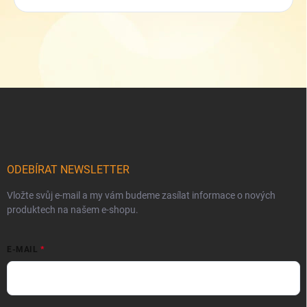
Z
á
p
a
t
í
ODEBÍRAT NEWSLETTER
Vložte svůj e-mail a my vám budeme zasílat informace o nových
produktech na našem e-shopu.
E-MAIL