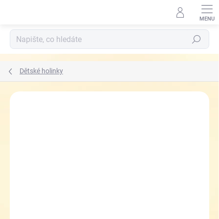
Přejít
na
obsah
Hledat
Dětské holinky
ZNAČKA:
DEMAR