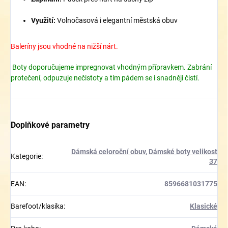
Využití:
Volnočasová i elegantní městská obuv
Baleríny jsou vhodné na nižší nárt.
Boty doporučujeme impregnovat vhodným přípravkem. Zabrání
protečení, odpuzuje nečistoty a tím pádem se i snadněji čistí.
Doplňkové parametry
Dámská celoroční obuv
,
Dámské boty velikost
Kategorie
:
37
EAN
:
8596681031775
Barefoot/klasika
:
Klasické