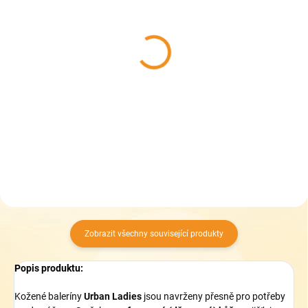
SKLADEM
SKLADEM
(>5 KS)
(1 KS)
Collonil CARBON PRO
Collonil Dirt Protector
400 ml - akce 33%
400 ml - impregnace
zdarma - Impregnace na
299 Kč
boty
319 Kč
Do košíku
Do košíku
Zobrazit všechny související produkty
Popis produktu:
Kožené baleríny
Urban Ladies
jsou navrženy přesně pro potřeby