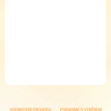
MŮŽEME
DORUČIT DO:
11.8.2026
MOŽNOSTI
DORUČENÍ
−
+
Přidat do košíku
Dámské kožené polobotky tenisky bílé santé Pegada PE/210509-
01
DETAILNÍ INFORMACE
ZEPTAT SE
HODNOCENÍ OBCHODU
PORADÍME S VÝBĚREM