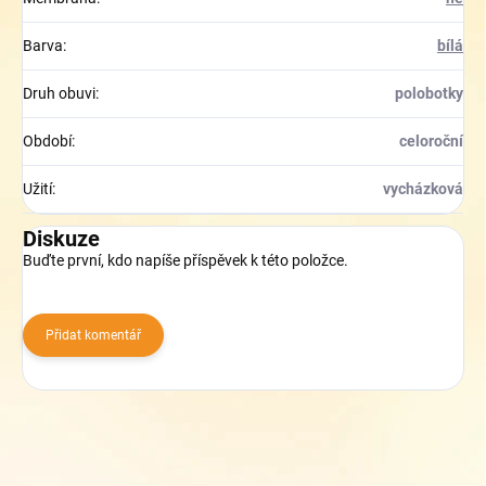
Barva
:
bílá
Druh obuvi
:
polobotky
Období
:
celoroční
Užití
:
vycházková
Diskuze
Buďte první, kdo napíše příspěvek k této položce.
Přidat komentář