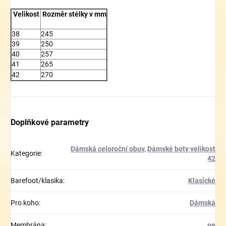
Velikost
Rozměr stélky v mm
38
245
39
250
40
257
41
265
42
270
Doplňkové parametry
Dámská celoroční obuv
,
Dámské boty velikost
Kategorie
:
42
Barefoot/klasika
:
Klasické
Pro koho
:
Dámská
Membrána
:
ne