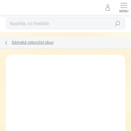
Přejít
na
obsah
Hledat
Dámská celoroční obuv
ZNAČKA:
SANTÉ