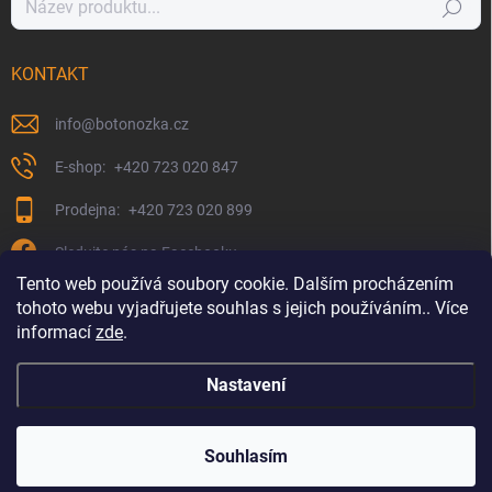
Hledat
KONTAKT
info
@
botonozka.cz
+420 723 020 847
+420 723 020 899
Sledujte nás na Facebooku
Tento web používá soubory cookie. Dalším procházením
tohoto webu vyjadřujete souhlas s jejich používáním.. Více
informací
zde
.
Nastavení
Copyright 2026
Botonozka.cz
. Všechna práva vyhrazena.
Souhlasím