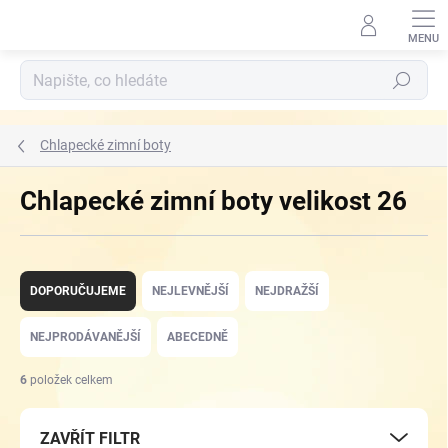
Přejít
na
obsah
Hledat
Chlapecké zimní boty
Chlapecké zimní boty velikost 26
Ř
a
DOPORUČUJEME
NEJLEVNĚJŠÍ
NEJDRAŽŠÍ
z
e
NEJPRODÁVANĚJŠÍ
ABECEDNĚ
n
í
6
položek celkem
p
r
ZAVŘÍT FILTR
o