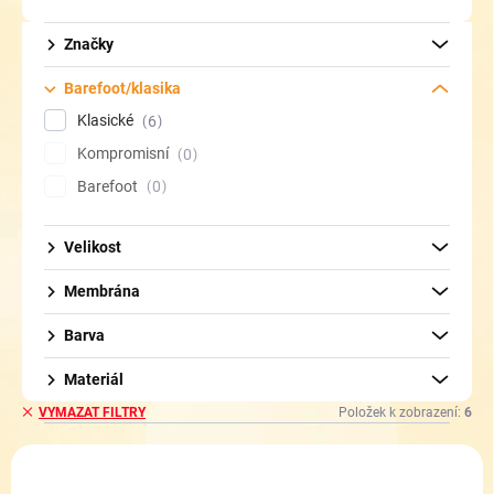
d
u
Značky
k
t
Barefoot/klasika
ů
Klasické
6
Kompromisní
0
Barefoot
0
Velikost
Membrána
Barva
Materiál
Položek k zobrazení:
6
VYMAZAT FILTRY
V
ý