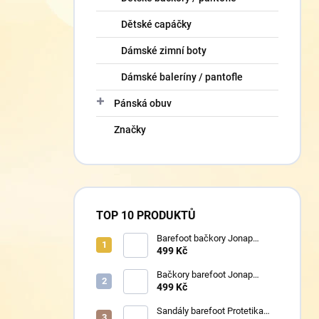
Dětské capáčky
Dámské zimní boty
Dámské baleríny / pantofle
Pánská obuv
Značky
TOP 10 PRODUKTŮ
Barefoot bačkory Jonap
Home New fialová kočička
499 Kč
Bačkory barefoot Jonap
Home New Police
499 Kč
Sandály barefoot Protetika