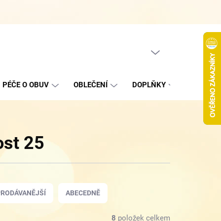
Hodnocení obchodu
Jak nakupovat
Podmínky ochrany oso
PRÁZDNÝ KOŠÍK
NÁKUPNÍ
KOŠÍK
PÉČE O OBUV
OBLEČENÍ
DOPLŇKY
VÝPROD
ost 25
RODÁVANĚJŠÍ
ABECEDNĚ
8
položek celkem