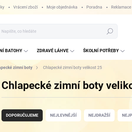
nky
Vrácení zboží
Moje objednávka
Poradna
Reklamace
Hledat
NÍ BATOHY
ZDRAVÉ LÁHVE
ŠKOLNÍ POTŘEBY
apecké zimní boty
Chlapecké zimní boty velikost 25
Chlapecké zimní boty velik
Ř
a
DOPORUČUJEME
NEJLEVNĚJŠÍ
NEJDRAŽŠÍ
NEJP
z
e