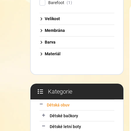
í
Barefoot
1
p
a
Velikost
n
e
Membrána
l
Barva
Materiál
Kategorie
Přeskočit
kategorie
Dětská obuv
Dětské bačkory
Dětské letní boty