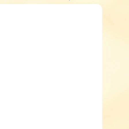
KLADEM
SKLADEM
(1 KS)
(2 KS)
 s
Dětské zimní boty s
igi
membránou Richter
2150 2291 7201
1 299 Kč
od
etail
Detail