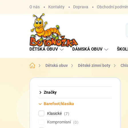
Přejít
O nás
Kontakty
Doprava
Obchodní podmí
na
obsah
DĚTSKÁ OBUV
DÁMSKÁ OBUV
ŠKOL
Domů
Dětská obuv
Dětské zimní boty
Chl
P
o
s
Značky
t
Barefoot/klasika
r
a
Klasické
7
n
Kompromisní
0
n