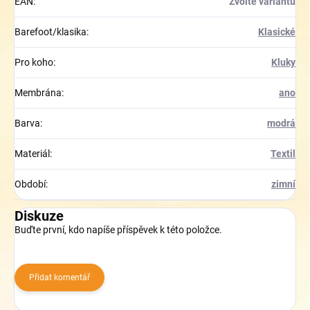
EAN
:
Zvolte variantu
Barefoot/klasika
:
Klasické
Pro koho
:
Kluky
Membrána
:
ano
Barva
:
modrá
Materiál
:
Textil
Období
:
zimní
Diskuze
Buďte první, kdo napíše příspěvek k této položce.
Přidat komentář