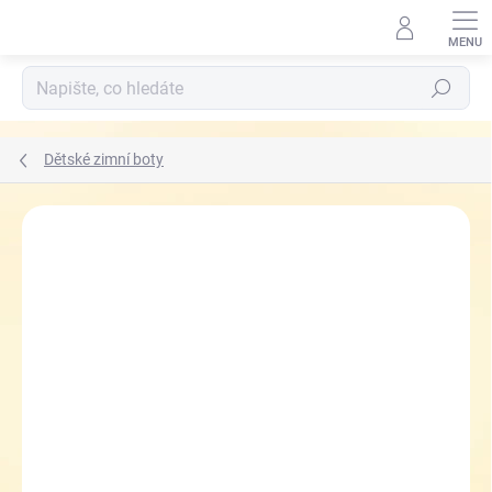
Přejít
na
obsah
Hledat
Dětské zimní boty
ZNAČKA:
RICHTER