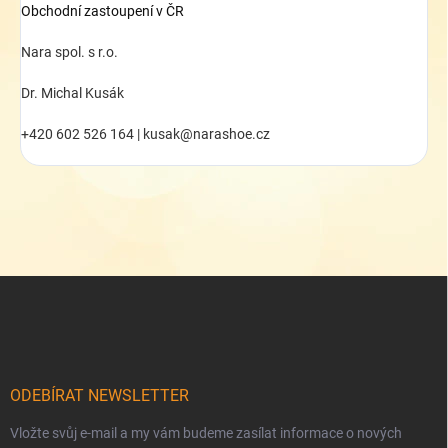
Obchodní zastoupení v ČR
Nara spol. s r.o.
Dr. Michal Kusák
+420 602 526 164 | kusak@narashoe.cz
Z
á
p
a
t
í
ODEBÍRAT NEWSLETTER
Vložte svůj e-mail a my vám budeme zasílat informace o nových