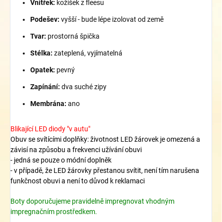
Vnitřek:
kožíšek z fleesu
Podešev:
vyšší - bude lépe izolovat od země
Tvar:
prostorná špička
Stélka:
zateplená, vyjímatelná
Opatek:
pevný
Zapínání:
dva suché zipy
Membrána:
ano
Blikající LED diody "v autu"
Obuv se svítícími doplňky: životnost LED žárovek je omezená a
závisí na způsobu a frekvenci užívání obuvi
- jedná se pouze o módní doplněk
- v případě, že LED žárovky přestanou svítit, není tím narušena
funkčnost obuvi a není to důvod k reklamaci
Boty doporučujeme pravidelně impregnovat vhodným
impregnačním prostředkem.