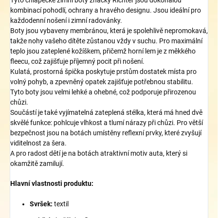
kombinací pohodlí, ochrany a hravého designu. Jsou ideální pro
každodenní nošení i zimní radovánky.
Boty jsou vybaveny membránou, která je spolehlivě nepromokavá,
takže nohy vašeho dítěte zůstanou vždy v suchu. Pro maximální
teplo jsou zateplené kožíškem, přičemž horní lem je z měkkého
fleecu, což zajišťuje příjemný pocit při nošení.
Kulatá, prostorná špička poskytuje prstům dostatek místa pro
volný pohyb, a zpevněný opatek zajišťuje potřebnou stabilitu.
Tyto boty jsou velmi lehké a ohebné, což podporuje přirozenou
chůzi.
Součástí je také vyjímatelná zateplená stélka, která má hned dvě
skvělé funkce: pohlcuje vlhkost a tlumí nárazy při chůzi. Pro větší
bezpečnost jsou na botách umístěny reflexní prvky, které zvyšují
viditelnost za šera.
A pro radost dětí je na botách atraktivní motiv auta, který si
okamžitě zamilují.
Hlavní vlastnosti produktu:
Svršek:
textil