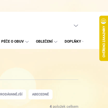
Hodnocení obchodu
Jak nakupovat
Podmínky ochrany oso
PRÁZDNÝ KOŠÍK
NÁKUPNÍ
KOŠÍK
PÉČE O OBUV
OBLEČENÍ
DOPLŇKY
VÝPROD
RODÁVANĚJŠÍ
ABECEDNĚ
4
položek celkem