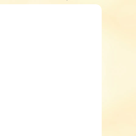
ADEM
SKLADEM
(2 KS)
(1 KS)
Dámské celoroční
boty barefoot Stitch &
Walk S088-51645
1 350,30 Kč
il
Detail