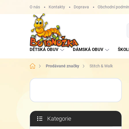
Přejít
O nás
Kontakty
Doprava
Obchodní podmí
na
obsah
DĚTSKÁ OBUV
DÁMSKÁ OBUV
ŠKOL
Domů
Prodávané značky
Stitch & Walk
P
o
s
t
r
a
Kategorie
n
Přeskočit
n
kategorie