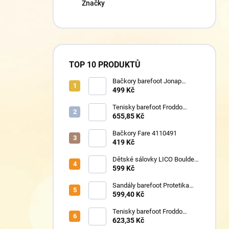
Značky
TOP 10 PRODUKTŮ
Bačkory barefoot Jonap
Home New Police
499 Kč
Tenisky barefoot Froddo
G1700440-8 Grey+
655,85 Kč
Bačkory Fare 4110491
419 Kč
Dětské sálovky LICO Boulder
360652
599 Kč
Sandály barefoot Protetika
TAFI pink uni
599,40 Kč
Tenisky barefoot Froddo
G1700440-17 Mint
623,35 Kč