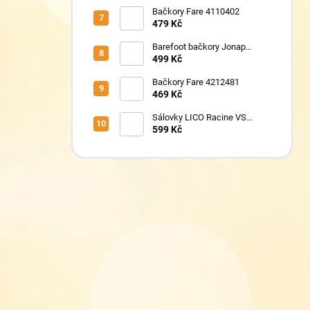
Bačkory Fare 4110402
479 Kč
Barefoot bačkory Jonap
Home New fialová kočička
499 Kč
Bačkory Fare 4212481
469 Kč
Sálovky LICO Racine VS
360782
599 Kč