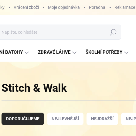
nky
Vrácení zboží
Moje objednávka
Poradna
Reklamace
Hledat
NÍ BATOHY
ZDRAVÉ LÁHVE
ŠKOLNÍ POTŘEBY
Stitch & Walk
Ř
a
DOPORUČUJEME
NEJLEVNĚJŠÍ
NEJDRAŽŠÍ
NEJP
z
e