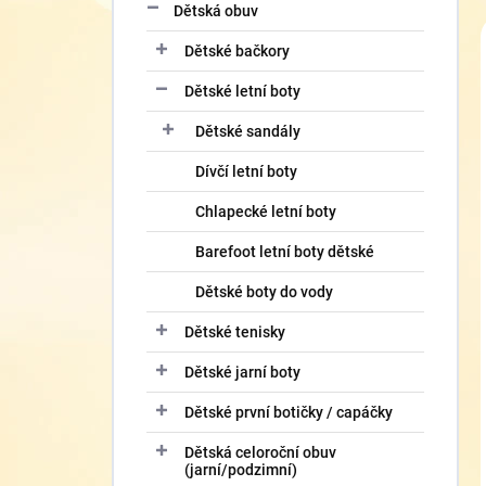
í
Dětská obuv
p
Dětské bačkory
a
n
Dětské letní boty
e
l
Dětské sandály
Dívčí letní boty
Chlapecké letní boty
Barefoot letní boty dětské
Dětské boty do vody
Dětské tenisky
Dětské jarní boty
Dětské první botičky / capáčky
Dětská celoroční obuv
(jarní/podzimní)