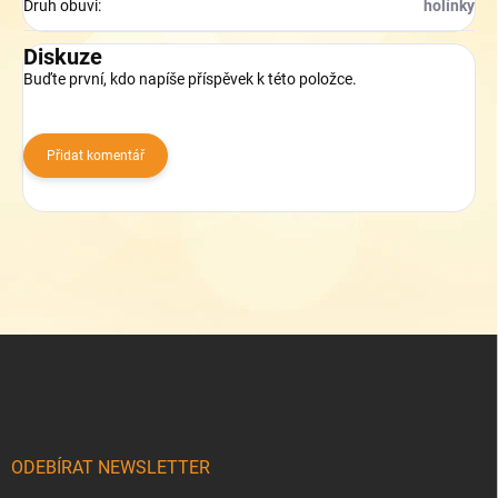
Druh obuvi
:
holínky
Diskuze
Buďte první, kdo napíše příspěvek k této položce.
Přidat komentář
Z
á
p
a
t
í
ODEBÍRAT NEWSLETTER