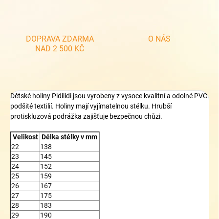
DOPRAVA ZDARMA
O NÁS
NAD 2 500 KČ
Dětské holiny Pidilidi jsou vyrobeny z vysoce kvalitní a odolné PVC
podšité textilií. Holiny mají vyjímatelnou stélku. Hrubší
protiskluzová podrážka zajišťuje bezpečnou chůzi.
Velikost
Délka stélky v mm
22
138
23
145
24
152
25
159
26
167
27
175
28
183
29
190