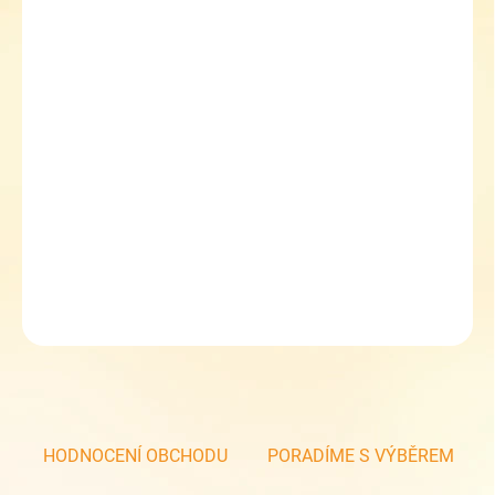
VELIKOST
33
34
35
MŮŽEME DORUČIT DO:
ZVOLTE VARIANTU
MOŽNOSTI DORUČENÍ
−
+
Přidat do košíku
Dětské holinky Pidilidi PL38 květiny
DETAILNÍ INFORMACE
ZEPTAT SE
HODNOCENÍ OBCHODU
PORADÍME S VÝBĚREM