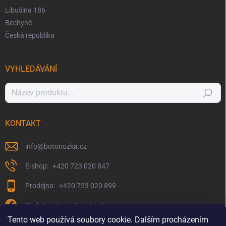
Libušina 186
Bechyně
Česká republika
VYHLEDÁVÁNÍ
Hledat
KONTAKT
info
@
botonozka.cz
+420 723 020 847
+420 723 020 899
Sledujte nás na Facebooku
Tento web používá soubory cookie. Dalším procházením