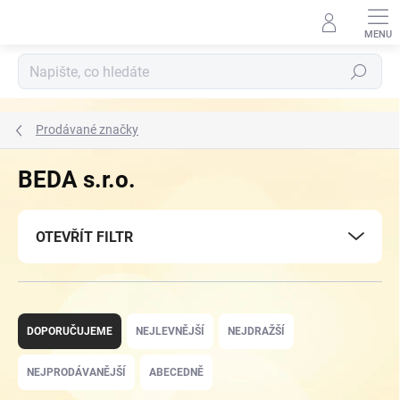
Přejít
na
obsah
Hledat
Prodávané značky
BEDA s.r.o.
OTEVŘÍT FILTR
Ř
a
DOPORUČUJEME
NEJLEVNĚJŠÍ
NEJDRAŽŠÍ
z
e
NEJPRODÁVANĚJŠÍ
ABECEDNĚ
n