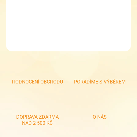
−
+
Přidat do košíku
Chlapecká zimní čepice RDX 3629
DETAILNÍ INFORMACE
ZEPTAT SE
HODNOCENÍ OBCHODU
PORADÍME S VÝBĚREM
DOPRAVA ZDARMA
O NÁS
NAD 2 500 KČ