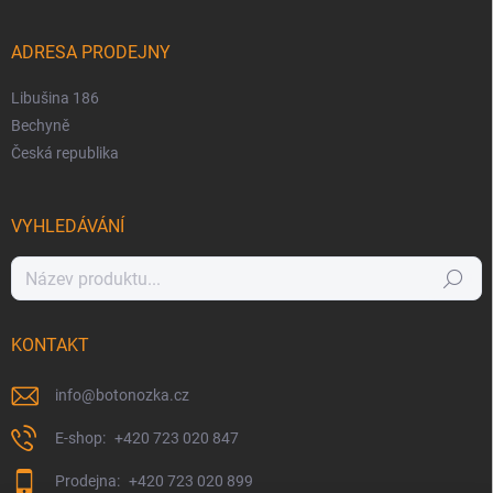
ADRESA PRODEJNY
Libušina 186
Bechyně
Česká republika
VYHLEDÁVÁNÍ
Hledat
KONTAKT
info
@
botonozka.cz
+420 723 020 847
+420 723 020 899