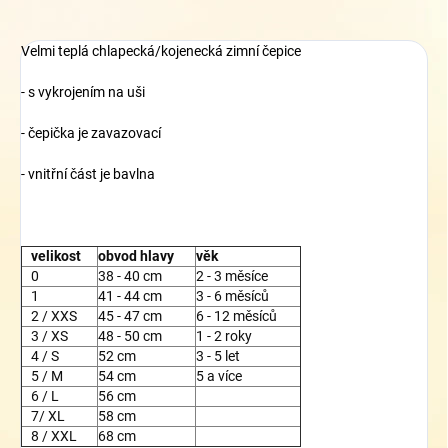
Velmi teplá chlapecká/kojenecká zimní čepice
- s vykrojením na uši
- čepička je zavazovací
- vnitřní část je bavlna
velikost
obvod hlavy
věk
0
38 - 40 cm
2 - 3 měsíce
1
41 - 44 cm
3 - 6 měsíců
2 / XXS
45 - 47 cm
6 - 12 měsíců
3 / XS
48 - 50 cm
1 - 2 roky
4 / S
52 cm
3 - 5 let
5 / M
54 cm
5 a více
6 / L
56 cm
7/ XL
58 cm
8 / XXL
68 cm