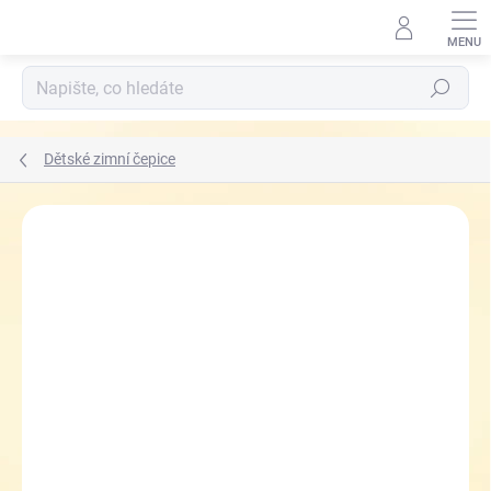
Přejít
na
obsah
Hledat
Dětské zimní čepice
ZNAČKA:
RDX