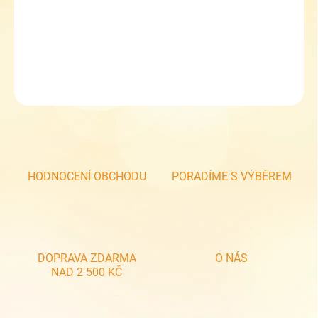
Chlapecká zimní čepice RDX 3936 šedá
DETAILNÍ INFORMACE
ZEPTAT SE
HODNOCENÍ OBCHODU
PORADÍME S VÝBĚREM
DOPRAVA ZDARMA
O NÁS
NAD 2 500 KČ