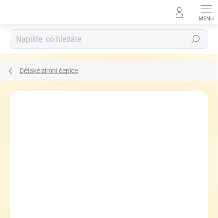
Přejít
na
obsah
Hledat
Dětské zimní čepice
ZNAČKA:
RDX