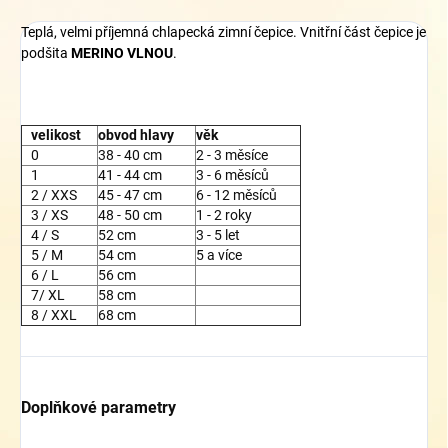
Teplá, velmi příjemná chlapecká zimní čepice. Vnitřní část čepice je
podšita
MERINO VLNOU
.
velikost
obvod hlavy
věk
0
38 - 40 cm
2 - 3 měsíce
1
41 - 44 cm
3 - 6 měsíců
2 / XXS
45 - 47 cm
6 - 12 měsíců
3 / XS
48 - 50 cm
1 - 2 roky
4 / S
52 cm
3 - 5 let
5 / M
54 cm
5 a více
6 / L
56 cm
7/ XL
58 cm
8 / XXL
68 cm
Doplňkové parametry