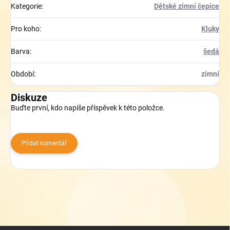
Kategorie
:
Dětské zimní čepice
Pro koho
:
Kluky
Barva
:
šedá
Období
:
zimní
Diskuze
Buďte první, kdo napíše příspěvek k této položce.
Přidat komentář