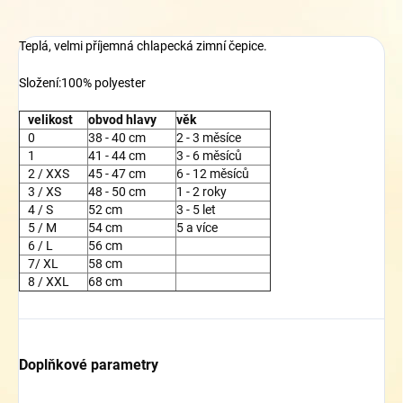
Teplá, velmi příjemná chlapecká zimní čepice.
Složení:100% polyester
velikost
obvod hlavy
věk
0
38 - 40 cm
2 - 3 měsíce
1
41 - 44 cm
3 - 6 měsíců
2 / XXS
45 - 47 cm
6 - 12 měsíců
3 / XS
48 - 50 cm
1 - 2 roky
4 / S
52 cm
3 - 5 let
5 / M
54 cm
5 a více
6 / L
56 cm
7/ XL
58 cm
8 / XXL
68 cm
Doplňkové parametry