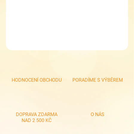
−
+
Přidat do košíku
Dětská zimní čepice RDX 3974
DETAILNÍ INFORMACE
ZEPTAT SE
HODNOCENÍ OBCHODU
PORADÍME S VÝBĚREM
DOPRAVA ZDARMA
O NÁS
NAD 2 500 KČ