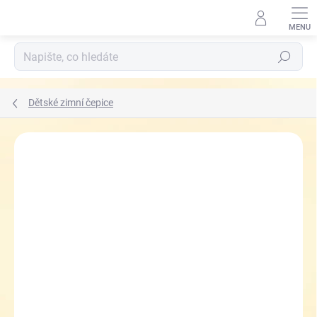
Přejít
na
obsah
Hledat
Dětské zimní čepice
ZNAČKA:
RDX