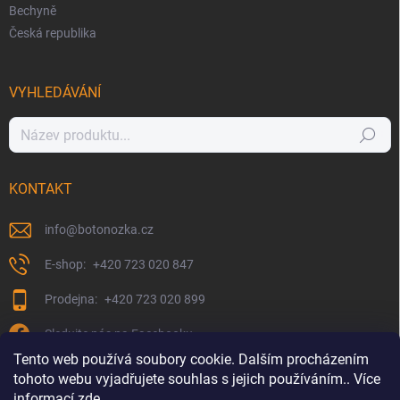
Bechyně
Česká republika
VYHLEDÁVÁNÍ
Hledat
KONTAKT
info
@
botonozka.cz
+420 723 020 847
+420 723 020 899
Sledujte nás na Facebooku
Tento web používá soubory cookie. Dalším procházením
tohoto webu vyjadřujete souhlas s jejich používáním.. Více
informací
zde
.