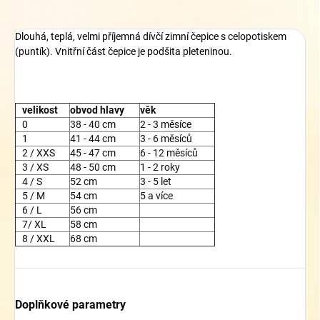
Dlouhá, teplá, velmi příjemná dívčí zimní čepice s celopotiskem
(puntík). Vnitřní část čepice je podšita pleteninou.
velikost
obvod hlavy
věk
0
38 - 40 cm
2 - 3 měsíce
1
41 - 44 cm
3 - 6 měsíců
2 / XXS
45 - 47 cm
6 - 12 měsíců
3 / XS
48 - 50 cm
1 - 2 roky
4 / S
52 cm
3 - 5 let
5 / M
54 cm
5 a více
6 / L
56 cm
7/ XL
58 cm
8 / XXL
68 cm
Doplňkové parametry