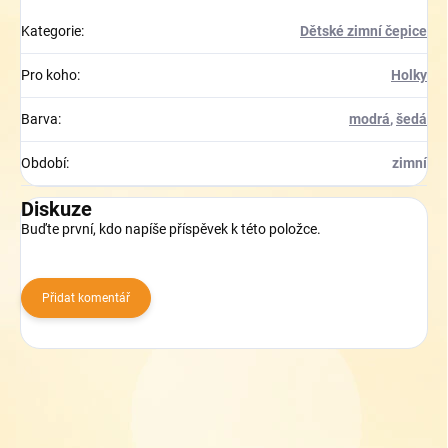
Kategorie
:
Dětské zimní čepice
Pro koho
:
Holky
Barva
:
modrá
,
šedá
Období
:
zimní
Diskuze
Buďte první, kdo napíše příspěvek k této položce.
Přidat komentář