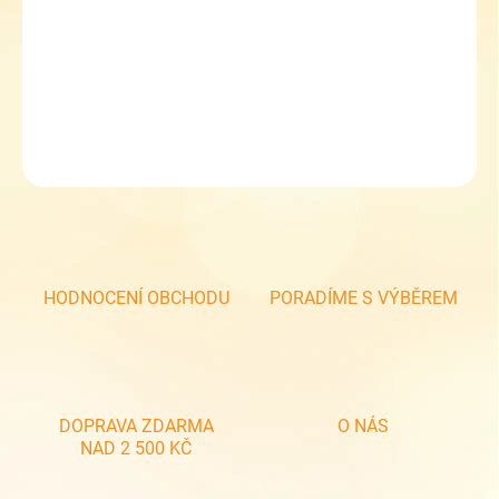
−
+
Přidat do košíku
Dívčí zimní čepice RDX 3675 - puntík
DETAILNÍ INFORMACE
ZEPTAT SE
HODNOCENÍ OBCHODU
PORADÍME S VÝBĚREM
DOPRAVA ZDARMA
O NÁS
NAD 2 500 KČ