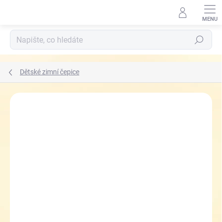
Přejít
na
obsah
Hledat
Dětské zimní čepice
ZNAČKA:
RDX