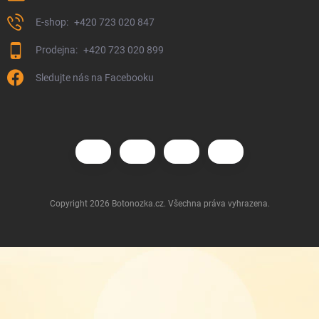
+420 723 020 847
+420 723 020 899
Sledujte nás na Facebooku
Copyright 2026
Botonozka.cz
. Všechna práva vyhrazena.