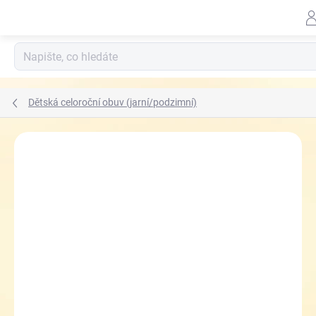
Přejít
na
obsah
Dětská celoroční obuv (jarní/podzimní)
ZNAČKA:
BIOMECANICS