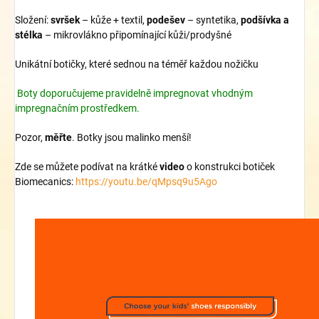
Složení:
svršek
– kůže + textil,
podešev
– syntetika,
podšívka a
stélka
– mikrovlákno připomínající kůži/prodyšné
Unikátní botičky, které sednou na téměř každou nožičku
Boty doporučujeme pravidelně impregnovat vhodným
impregnačním prostředkem.
Pozor,
měřte
. Botky jsou malinko menší!
Zde se můžete podívat na krátké
video
o konstrukci botiček
Biomecanics:
https://youtu.be/qMpsq9u5Ago