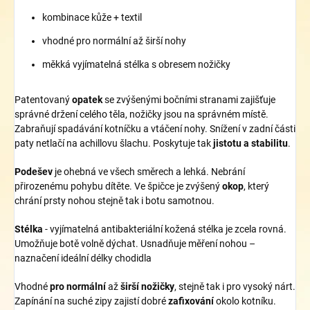
kombinace kůže + textil
vhodné pro normální až širší nohy
měkká vyjímatelná stélka s obresem nožičky
Patentovaný
opatek
se zvýšenými bočními stranami zajišťuje
správné držení celého těla, nožičky jsou na správném místě.
Zabraňují spadávání kotníčku a vtáčení nohy. Snížení v zadní části
paty netlačí na achillovu šlachu. Poskytuje tak
jistotu a stabilitu
.
Podešev
je ohebná ve všech směrech a lehká. Nebrání
přirozenému pohybu dítěte. Ve špičce je zvýšený
okop
, který
chrání prsty nohou stejně tak i botu samotnou.
Stélka
- vyjímatelná antibakteriální kožená stélka je zcela rovná.
Umožňuje botě volně dýchat. Usnadňuje měření nohou –
naznačení ideální délky chodidla
Vhodné
pro normální
až
širší nožičky
, stejně tak i pro vysoký nárt.
Zapínání na suché zipy zajistí dobré
zafixování
okolo kotníku.