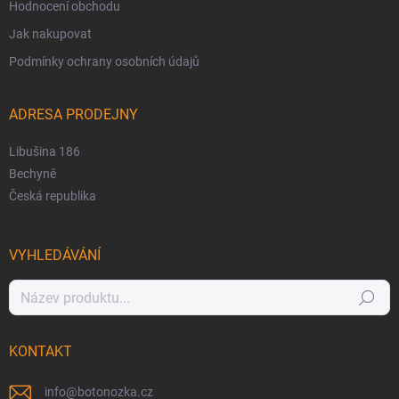
Hodnocení obchodu
Jak nakupovat
Podmínky ochrany osobních údajů
ADRESA PRODEJNY
Libušina 186
Bechyně
Česká republika
VYHLEDÁVÁNÍ
Hledat
KONTAKT
info
@
botonozka.cz