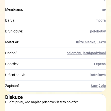
Membrána
:
ne
Barva
:
modrá
Druh obuvi
:
polobotky
Materiál
:
Kůže hladká
,
Textil
Období
:
celoroční
,
jarní/podzimní
Podešev
:
Lepená
Určení obuvi
:
kotníková
Zapínání
:
Suchý zip
Diskuze
Buďte první, kdo napíše příspěvek k této položce.