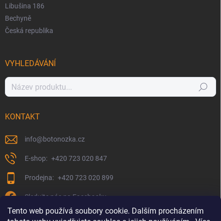
Libušina 186
Bechyně
Česká republika
VYHLEDÁVÁNÍ
Hledat
KONTAKT
info
@
botonozka.cz
+420 723 020 847
+420 723 020 899
Sledujte nás na Facebooku
Tento web používá soubory cookie. Dalším procházením