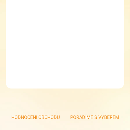
Sleva 5 % při zadání kupónu TOPGAL5
Studentský set Topgal SURI 25028 G small
obsahuje batoh a etue
cenové zvýhodnění setu
DETAILNÍ INFORMACE
ZEPTAT SE
HODNOCENÍ OBCHODU
PORADÍME S VÝBĚREM