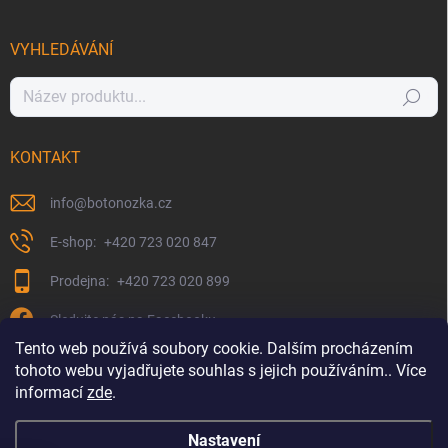
VYHLEDÁVÁNÍ
Hledat
KONTAKT
info
@
botonozka.cz
+420 723 020 847
+420 723 020 899
Sledujte nás na Facebooku
Tento web používá soubory cookie. Dalším procházením
tohoto webu vyjadřujete souhlas s jejich používáním.. Více
informací
zde
.
Nastavení