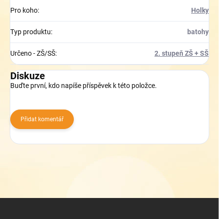
Pro koho
:
Holky
Typ produktu
:
batohy
Určeno - ZŠ/SŠ
:
2. stupeň ZŠ + SŠ
Diskuze
Buďte první, kdo napíše příspěvek k této položce.
Přidat komentář
Z
á