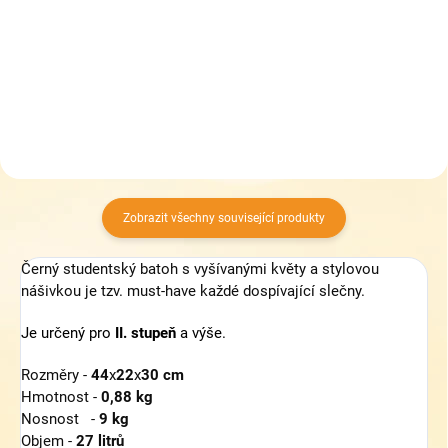
1 799 Kč
1 799 Kč
Do košíku
Do košíku
Zobrazit všechny související produkty
Černý studentský batoh s vyšívanými květy a stylovou
nášivkou je tzv. must-have každé dospívající slečny.
Je určený pro
II. stupeň
a výše.
Rozměry -
44
x
22
x
30
cm
Hmotnost -
0,88 kg
Nosnost -
9 kg
Objem -
27 litrů