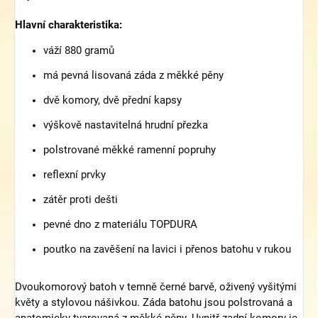
Hlavní charakteristika:
váží 880 gramů
má pevná lisovaná záda z měkké pěny
dvě komory, dvě přední kapsy
výškově nastavitelná hrudní přezka
polstrované měkké ramenní popruhy
reflexní prvky
zátěr proti dešti
pevné dno z materiálu TOPDURA
poutko na zavěšení na lavici i přenos batohu v rukou
Dvoukomorový batoh v temně černé barvě, oživený vyšitými
květy a stylovou nášivkou. Záda batohu jsou polstrovaná a
anatomicky tvarovaná z měkké pěny. Uvnitř zadní komory je