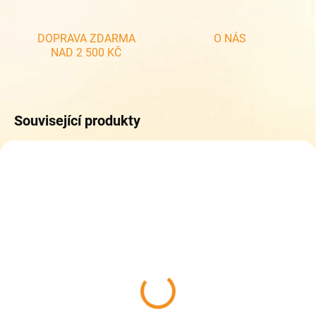
DOPRAVA ZDARMA
O NÁS
NAD 2 500 KČ
Související produkty
ZDARMA
ZDARM
DO 5 DNŮ
SKLADEM
(1 KS)
Topgal Studentský batoh
Topgal Studentský batoh
RONY 24038
RONY 25027