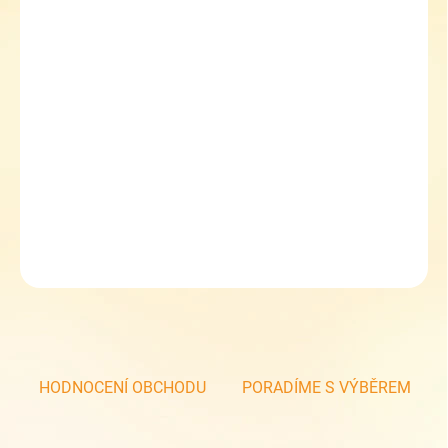
11.8.2026
MOŽNOSTI
DORUČENÍ
−
+
Přidat do košíku
Studentský batoh Topgal RONY 23026 G
Sleva 5 % při zadání kupónu TOPGAL5
DETAILNÍ INFORMACE
ZEPTAT SE
HODNOCENÍ OBCHODU
PORADÍME S VÝBĚREM