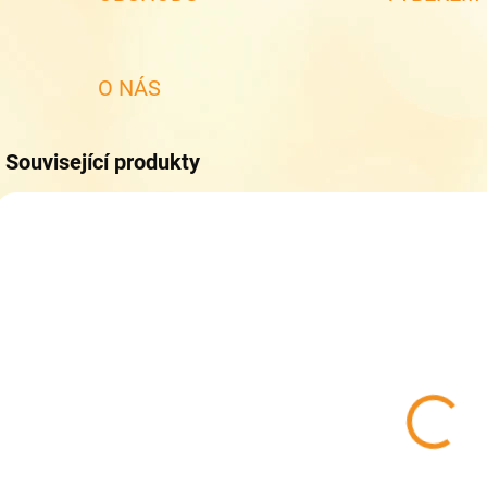
O NÁS
Související produkty
ZDARMA
ZDARMA
DO 5 DNŮ
DO 5 DNŮ
Topgal školní
Topgal školní
T
set ELLY 25015
set CODA
s
small
25019 small
s
2 248 Kč
2 348 Kč