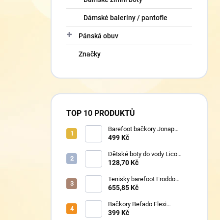
Dámské baleríny / pantofle
Pánská obuv
Značky
TOP 10 PRODUKTŮ
Barefoot bačkory Jonap
Home New fialová kočička
499 Kč
Dětské boty do vody Lico
430124 růžové
128,70 Kč
Tenisky barefoot Froddo
G1700440-17 Mint
655,85 Kč
Bačkory Befado Flexi
627P023
399 Kč