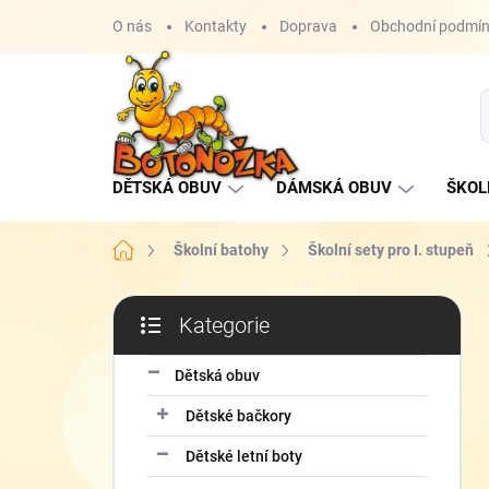
Přejít
O nás
Kontakty
Doprava
Obchodní podmí
na
obsah
DĚTSKÁ OBUV
DÁMSKÁ OBUV
ŠKOL
Domů
Školní batohy
Školní sety pro I. stupeň
P
Kategorie
o
Přeskočit
s
kategorie
t
Dětská obuv
r
Dětské bačkory
a
n
Dětské letní boty
n