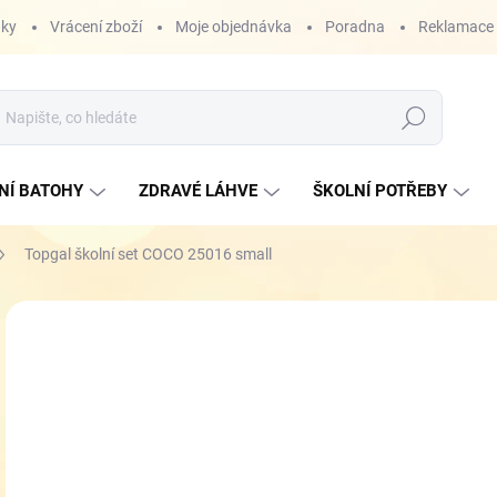
nky
Vrácení zboží
Moje objednávka
Poradna
Reklamace
Hledat
NÍ BATOHY
ZDRAVÉ LÁHVE
ŠKOLNÍ POTŘEBY
Topgal školní set COCO 25016 small
ZNAČKA:
TOPGAL
2 
ZDARMA
Měr
SK
cena
MŮŽ
DO:
11.