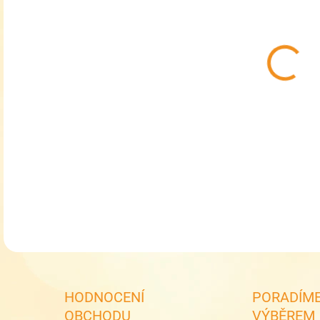
MOŽ
Sle
Ško
DETA
HODNOCENÍ
PORADÍME
OBCHODU
VÝBĚREM