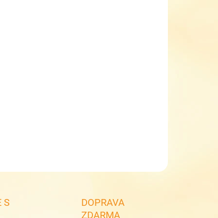
NOSTI DORUČENÍ
−
+
Přidat do košíku
va 5 % při zadání kupónu TOPGAL5
lní set chlapecký Topgal COCO 25016 small
obsahuje batoh a penál
cenové zvýhodnění setu
ILNÍ INFORMACE
ZEPTAT SE
 S
DOPRAVA
ZDARMA