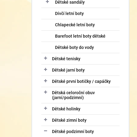
í
Dětské sandály
p
Dívčí letní boty
a
n
Chlapecké letní boty
e
l
Barefoot letní boty dětské
Dětské boty do vody
Dětské tenisky
Dětské jarní boty
Dětské první botičky / capáčky
Dětská celoroční obuv
(jarní/podzimní)
Dětské holinky
Dětské zimní boty
Dětské podzimní boty