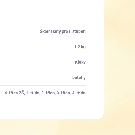
Školní sety pro I. stupeň
1.2 kg
Kluky
batohy
. - 4. třída ZŠ
,
1. třída
,
2. třída
,
3. třída
,
4. třída