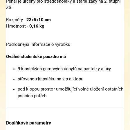
Penál je určený pro středoškoláky a starší žáky na 2. stupni
ZŠ.
Rozměry -
23
x
5
x
10 cm
Hmotnost -
0,16 kg
Podrobnější informace o výrobku
Oválné studentské pouzdro má
9 klasických gumových úchytů na pastelky a fixy
síťovanou kapsičku na zip a klopu
pod klopou prostor umožňující volné uložení ostatních
psacích potřeb
Doplňkové parametry