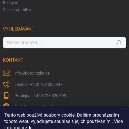
Bechyně
Česká republika
VYHLEDÁVÁNÍ
Hledat
KONTAKT
info
@
botonozka.cz
+420 723 020 847
+420 723 020 899
Sledujte nás na Facebooku
Tento web používá soubory cookie. Dalším procházením
tohoto webu vyjadřujete souhlas s jejich používáním.. Více
informací
zde
.