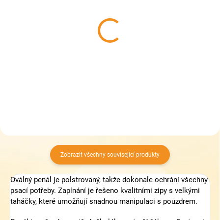
SKLADEM
SKLADEM
(1 KS)
(1 KS)
Topgal studentské
Topgal studentské
pouzdro ETUE 25036
pouzdro ETUE 25034
349 Kč
349 Kč
Do košíku
Do košíku
Zobrazit všechny související produkty
Oválný penál je polstrovaný, takže dokonale ochrání všechny
psací potřeby. Zapínání je řešeno kvalitními zipy s velkými
taháčky, které umožňují snadnou manipulaci s pouzdrem.